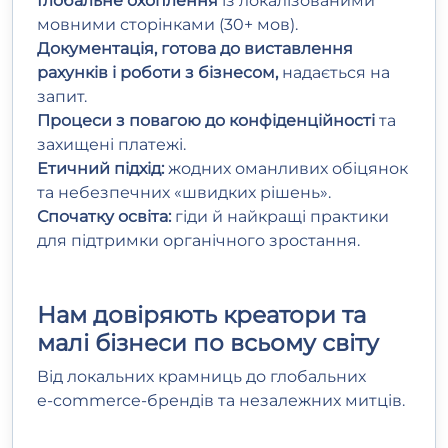
Глобальне охоплення
із локалізованими
мовними сторінками (30+ мов).
Документація, готова до виставлення
рахунків і роботи з бізнесом,
надається на
запит.
Процеси з повагою до конфіденційності
та
захищені платежі.
Етичний підхід:
жодних оманливих обіцянок
та небезпечних «швидких рішень».
Спочатку освіта:
гіди й найкращі практики
для підтримки органічного зростання.
Нам довіряють креатори та
малі бізнеси по всьому світу
Від локальних крамниць до глобальних
e‑commerce‑брендів та незалежних митців.