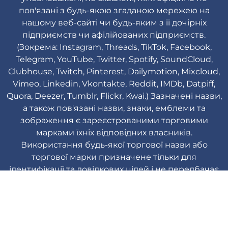
пов'язані з будь-якою згаданою мережею на
нашому веб-сайті чи будь-яким з її дочірніх
підприємств чи афілійованих підприємств.
(Зокрема: Instagram, Threads, TikTok, Facebook,
Telegram, YouTube, Twitter, Spotify, SoundCloud,
Clubhouse, Twitch, Pinterest, Dailymotion, Mixcloud,
Vimeo, Linkedin, Vkontakte, Reddit, IMDb, Datpiff,
Quora, Deezer, Tumblr, Flickr, Kwai.) Зазначені назви,
а також пов'язані назви, знаки, емблеми та
зображення є зареєстрованими торговими
марками їхніх відповідних власників.
Використання будь-якої торгової назви або
торгової марки призначене тільки для
ідентифікації та довідкових цілей і не передбачає
будь-якої асоціації з власником торгової марки
їхнього продукту.
Viplikes © Copyright. 2013-2026 Всі права