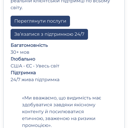
реальній клієнтській підтримці по всьому
світу.
Переглянути послуги
Зв’язатися з підтримкою 24/7
Багатомовність
30+ мов
Глобально
США • ЄС • Увесь світ
Підтримка
24/7 жива підтримка
«Ми вважаємо, що видимість має
здобуватися завдяки якісному
контенту й посилюватися
етичною, зваженою на ризики
промоцією».