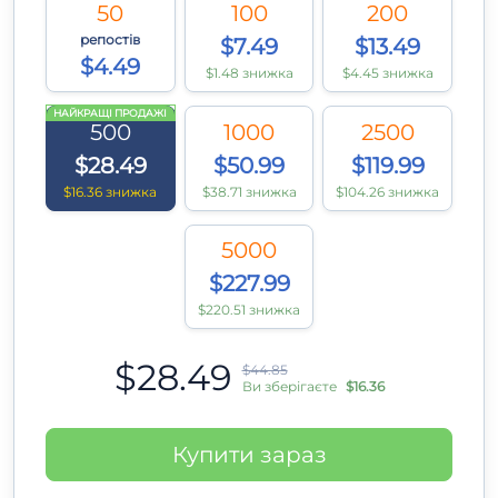
50
100
200
репостів
$7.49
$13.49
$4.49
$1.48 знижка
$4.45 знижка
НАЙКРАЩІ ПРОДАЖІ
500
1000
2500
$28.49
$50.99
$119.99
$16.36 знижка
$38.71 знижка
$104.26 знижка
5000
$227.99
$220.51 знижка
$28.49
$44.85
Ви зберігаєте
$16.36
Купити зараз