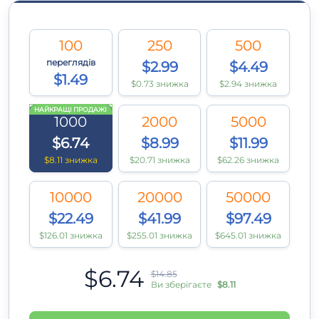
100
250
500
переглядів
$2.99
$4.49
$1.49
$0.73 знижка
$2.94 знижка
НАЙКРАЩІ ПРОДАЖІ
1000
2000
5000
$6.74
$8.99
$11.99
$8.11 знижка
$20.71 знижка
$62.26 знижка
10000
20000
50000
$22.49
$41.99
$97.49
$126.01 знижка
$255.01 знижка
$645.01 знижка
$6.74
$14.85
Ви зберігаєте
$8.11