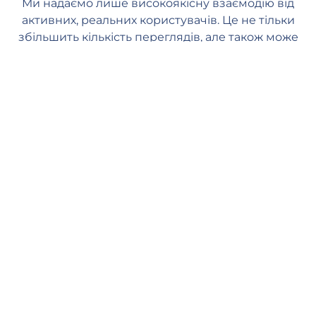
Ми надаємо лише високоякісну взаємодію від
активних, реальних користувачів. Це не тільки
збільшить кількість переглядів, але також може
позитивно вплинути на ваші метрики Фейсбук. З
нами ви можете надати своєму контенту
необхідну підтримку та почуватися безпечно та
спокійно.
Швидка доставка
Наші менеджери починають обробляти ваше замовлення, як
тільки ви розміщуєте його на нашому веб-сайті. Обробка
замовлення починається протягом 1 хвилини, і ви повинні