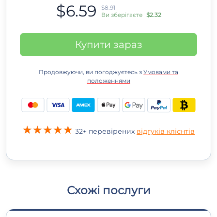
$6.59
$8.91
Ви зберігаєте
$2.32
Купити зараз
Продовжуючи, ви погоджуєтесь з
Умовами та
положеннями
32+ перевірених
відгуків клієнтів
Схожі послуги