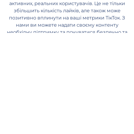
активних, реальних користувачів. Це не тільки
збільшить кількість лайків, але також може
позитивно вплинути на ваші метрики ТікТок. З
нами ви можете надати своєму контенту
необхідну підтримку та почуватися безпечно та
спокійно.
Швидка доставка
Наші менеджери починають обробляти ваше замовлення, як
тільки ви розміщуєте його на нашому веб-сайті. Обробка
замовлення починається протягом 1 хвилини, і ви повинні
побачити перші лайки протягом кількох годин (залежно від