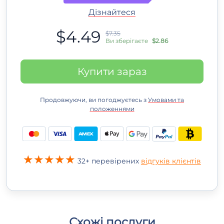
Дізнайтеся
$4.49
$7.35
Ви зберігаєте
$2.86
Купити зараз
Продовжуючи, ви погоджуєтесь з
Умовами та
положеннями
32+ перевірених
відгуків клієнтів
Схожі послуги