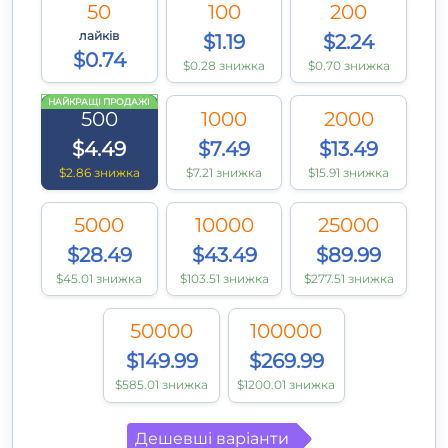
50
100
200
лайків
$1.19
$2.24
$0.74
$0.28 знижка
$0.70 знижка
НАЙКРАЩІ ПРОДАЖІ
500
1000
2000
$4.49
$7.49
$13.49
$2.86 знижка
$7.21 знижка
$15.91 знижка
5000
10000
25000
$28.49
$43.49
$89.99
$45.01 знижка
$103.51 знижка
$277.51 знижка
50000
100000
$149.99
$269.99
$585.01 знижка
$1200.01 знижка
Дешевші варіанти