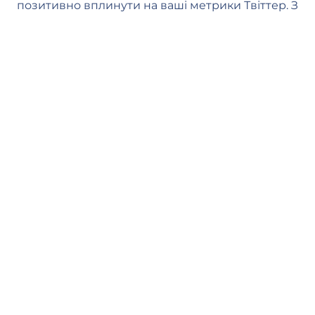
позитивно вплинути на ваші метрики Твіттер. З
нами ви можете надати своєму контенту
необхідну підтримку та почуватися безпечно та
спокійно.
Швидка доставка
Наші менеджери починають обробляти ваше замовлення, як
тільки ви розміщуєте його на нашому веб-сайті. Обробка
замовлення починається протягом 1 хвилини, і ви повинні
побачити перші підписники протягом кількох годин (залежно
від черги). Середня швидкість доставки: від 300 до 3К
підписників на день.