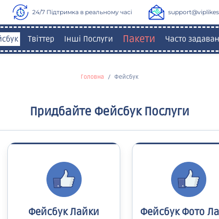
24/7 Підтримка в реальному часі
support@viplikes
Пакети
йсбук
Твіттер
Інші Послуги
Часто задаван
Головна
Фейсбук
Придбайте Фейсбук Послуги
Фейсбук Лайки
Фейсбук Фото Л