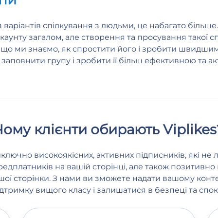
з варіантів спілкування з людьми, це набагато більше
каунту загалом, але створення та просування такої сп
 що ми знаємо, як спростити його і зробити швидши
 заповнити групу і зробити її більш ефективною та а
Чому клієнти обирають Viplikes
ключно високоякісних, активних підписників, які не 
ередплатників на вашій сторінці, але також позитивно
шої сторінки. З нами ви зможете надати вашому конт
ідтримку вищого класу і залишатися в безпеці та споко