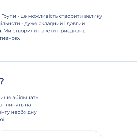
. Групи - це можливість створити велику
ільноти - дуже складний і довгий
м. Ми створили пакети приєднань,
ктивною.
?
лише збільшать
 вплинуть на
енту необхідну
ї.