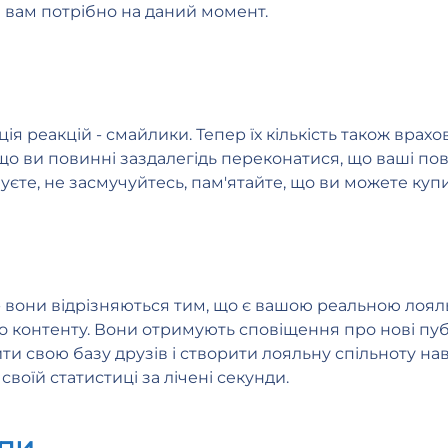
и вам потрібно на даний момент.
ція реакцій - смайлики. Тепер їх кількість також вр
 що ви повинні заздалегідь переконатися, що ваші 
уєте, не засмучуйтесь, пам'ятайте, що ви можете купити
 - вони відрізняються тим, що є вашою реальною лоял
о контенту. Вони отримують сповіщення про нові публ
ти свою базу друзів і створити лояльну спільноту на
своїй статистиці за лічені секунди.
упи