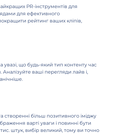
 найкращих PR-інструментів для
лядами для ефективного
 покращити рейтинг ваших кліпів,
а увазі, що будь-який тип контенту час
 Аналізуйте ваші перегляди лайв і,
анічніше.
та створенні більш позитивного іміджу
браження варті уваги і повинні бути
тис. штук, вибір великий, тому ви точно