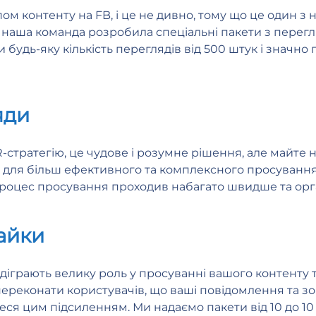
ом контенту на FB, і це не дивно, тому що це один з
у наша команда розробила спеціальні пакети з перег
 будь-яку кількість переглядів від 500 штук і значно
яди
стратегію, це чудове і розумне рішення, але майте н
и для більш ефективного та комплексного просування.
 процес просування проходив набагато швидше та орг
айки
ідіграють велику роль у просуванні вашого контенту 
переконати користувачів, що ваші повідомлення та зо
еся цим підсиленням. Ми надаємо пакети від 10 до 10 