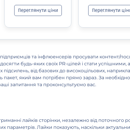
Переглянути ціни
Переглянути цін
 підприємців та інфлюенсерів просувати контент/по
е досягти будь-яких своїх PR-цілей і стати успішними
 підсилень, від базових до високоцільових, наприкл
пакет, який вам потрібен прямо зараз. За необхіднос
ваші запитання та проконсультуємо вас.
риманні лайків сторінки, незалежно від поточного роз
х параметрів. Лайки показують, наскільки актуальни