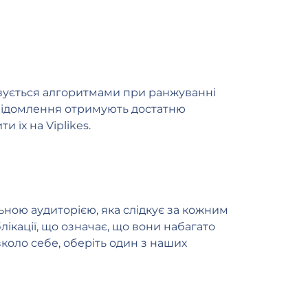
аховується алгоритмами при ранжуванні
повідомлення отримують достатню
 їх на Viplikes.
ьною аудиторією, яка слідкує за кожним
ікації, що означає, що вони набагато
вколо себе, оберіть один з наших