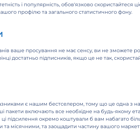
тність і популярність, обов'язково скористайтеся ц
ашого профілю та загального статистичного фону.
и
анів ваше просування не має сенсу, ви не зможете ро
рінці достатньо підписників, якщо це не так, скорис
зниками є нашим бестселером, тому що це одна з на
ші пакети включають все необхідне на будь-якому ета
сі ці підсилення окремо коштували б вам набагато б
и та місячними, та заощадити частину вашого марке