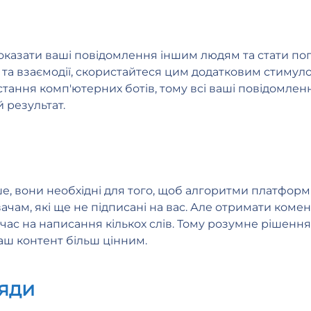
оказати ваші повідомлення іншим людям та стати поп
та взаємодії, скористайтеся цим додатковим стимуло
истання комп'ютерних ботів, тому всі ваші повідомл
 результат.
ше, вони необхідні для того, щоб алгоритми платфор
чам, які ще не підписані на вас. Але отримати комен
ас на написання кількох слів. Тому розумне рішення -
ваш контент більш цінним.
яди