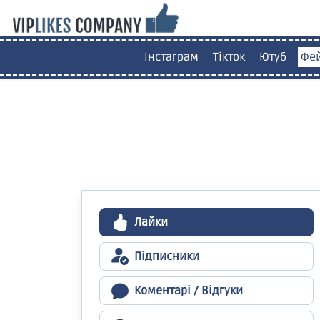
Інстаграм
Тікток
Ютуб
Фе
Лайки
Підписники
Коментарі / Відгуки