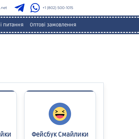
.net
+1 (802) 500-1015
і питання
Оптові замовлення
айки
Фейсбук Смайлики