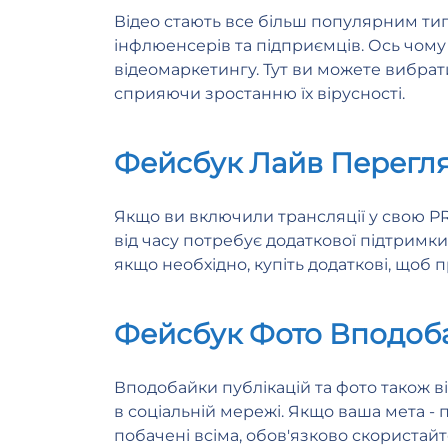
Відео стають все більш популярним тип
інфлюенсерів та підприємців. Ось чом
відеомаркетингу. Тут ви можете вибрати
сприяючи зростанню їх вірусності.
Фейсбук Лайв Перегл
Якщо ви включили трансляції у свою PR-
від часу потребує додаткової підтримк
якщо необхідно, купіть додаткові, щоб
Фейсбук Фото Вподоб
Вподобайки публікацій та фото також в
в соціальній мережі. Якщо ваша мета - 
побачені всіма, обов'язково скористайт