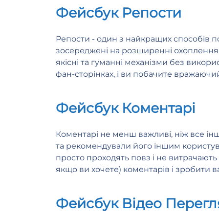
Фейсбук Репости
Репости - один з найкращих способів п
зосереджені на розширенні охоплення 
якісні та гуманні механізми без викор
фан-сторінках, і ви побачите вражаючий
Фейсбук Коментарі
Коментарі не менш важливі, ніж все ін
та рекомендували його іншим користува
просто проходять повз і не витрачають ч
якщо ви хочете) коментарів і зробити 
Фейсбук Відео Перегл