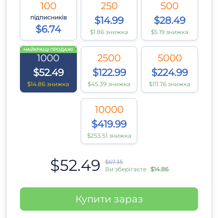
100
250
500
підписників
$14.99
$28.49
$6.74
$1.86 знижка
$5.19 знижка
НАЙКРАЩІ ПРОДАЖІ
1000
2500
5000
$52.49
$122.99
$224.99
$14.86 знижка
$45.39 знижка
$111.76 знижка
10000
$419.99
$253.51 знижка
$52.49
$67.35
Ви зберігаєте
$14.86
Купити зараз