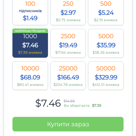
100
250
500
підписників
$2.97
$5.24
$1.49
$0.75 знижка
$2.19 знижка
НАЙКРАЩІ ПРОДАЖІ
1000
2500
5000
$7.46
$19.49
$35.99
$7.39 знижка
$17.64 знижка
$38.26 знижка
10000
25000
50000
$68.09
$166.49
$329.99
$80.41 знижка
$204.76 знижка
$412.51 знижка
$7.46
$14.85
Ви зберігаєте
$7.39
Купити зараз