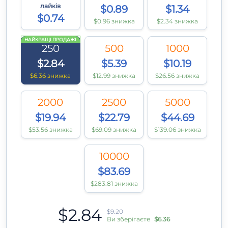
лайків
$0.89
$1.34
$0.74
$0.96 знижка
$2.34 знижка
НАЙКРАЩІ ПРОДАЖІ
250
500
1000
$2.84
$5.39
$10.19
$6.36 знижка
$12.99 знижка
$26.56 знижка
2000
2500
5000
$19.94
$22.79
$44.69
$53.56 знижка
$69.09 знижка
$139.06 знижка
10000
$83.69
$283.81 знижка
$2.84
$9.20
Ви зберігаєте
$6.36