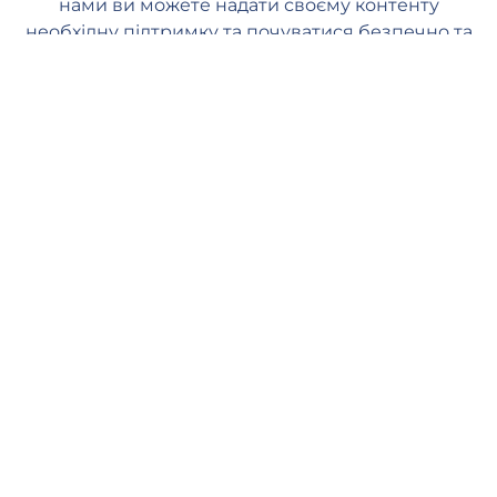
нами ви можете надати своєму контенту
необхідну підтримку та почуватися безпечно та
спокійно.
Швидка доставка
Наші менеджери починають обробляти ваше замовлення, як
тільки ви розміщуєте його на нашому веб-сайті. Обробка
замовлення починається протягом 1 хвилини, і ви повинні
побачити перші лайки протягом кількох годин (залежно від
черги). Середня швидкість доставки: від 500 до 10К лайків на
день.