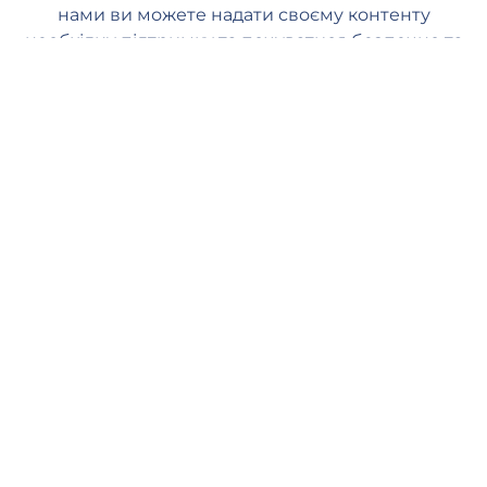
нами ви можете надати своєму контенту
необхідну підтримку та почуватися безпечно та
спокійно.
Швидка доставка
Наші менеджери починають обробляти ваше замовлення, як
тільки ви розміщуєте його на нашому веб-сайті. Обробка
замовлення починається протягом 1 хвилини, і ви повинні
побачити перші репости протягом кількох годин (залежно від
черги). Середня швидкість доставки: 50К репостів на день.