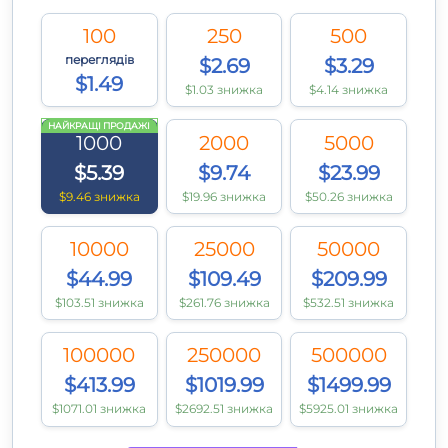
100
250
500
переглядів
$2.69
$3.29
$1.49
$1.03 знижка
$4.14 знижка
НАЙКРАЩІ ПРОДАЖІ
1000
2000
5000
$5.39
$9.74
$23.99
$9.46 знижка
$19.96 знижка
$50.26 знижка
10000
25000
50000
$44.99
$109.49
$209.99
$103.51 знижка
$261.76 знижка
$532.51 знижка
100000
250000
500000
$413.99
$1019.99
$1499.99
$1071.01 знижка
$2692.51 знижка
$5925.01 знижка