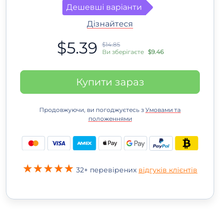
Дешевші варіанти
Дізнайтеся
$5.39
$14.85
Ви зберігаєте
$9.46
Купити зараз
Продовжуючи, ви погоджуєтесь з
Умовами та
положеннями
32+ перевірених
відгуків клієнтів