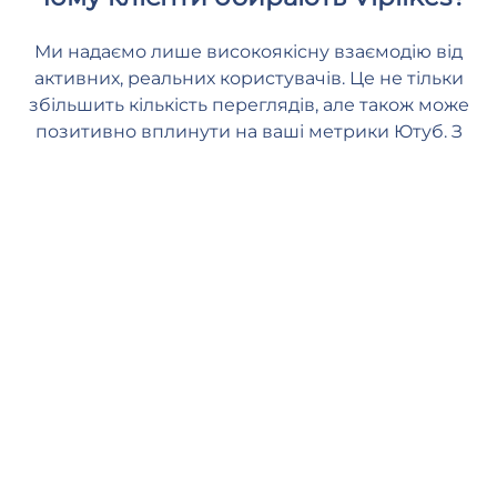
Ми надаємо лише високоякісну взаємодію від
активних, реальних користувачів. Це не тільки
збільшить кількість переглядів, але також може
позитивно вплинути на ваші метрики Ютуб. З
нами ви можете надати своєму контенту
необхідну підтримку та почуватися безпечно та
спокійно.
Швидка доставка
Наші менеджери починають обробляти ваше замовлення, як