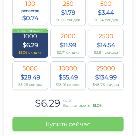
100
250
500
репостов
$1.79
$3.44
$0.74
$0.06 скидка
$0.24 скидка
ЛИДЕР ПРОДАЖ
1000
2000
2500
$6.29
$11.99
$14.54
$1.06 скидка
$2.71 скидка
$3.84 скидка
5000
10000
25000
$28.49
$55.49
$134.99
$8.26 скидка
$18.01 скидка
$48.76 скидка
$6.29
$7.35
Вы экономите
$1.06
Купить сейчас