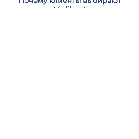
Почему клиенты выбирают
Viplikes?
Мы предоставляем только высококачественное
взаимодействие от активных, реальных
пользователей. Это не только увеличит
количество комментариев на вашем рилс, но и
может положительно повлиять на ваши метрики
Инстаграм. С нами вы можете дать своему
контенту необходимую поддержку и чувствовать
себя в безопасности и комфорте.