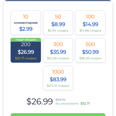
10
50
100
комментариев
$8.99
$14.99
$2.99
$5.94 скидка
$14.86 скидка
ЛИДЕР ПРОДАЖ
200
300
500
$26.99
$35.99
$50.99
$32.71 скидка
$53.56 скидка
$98.26 скидка
1000
$83.99
$214.51 скидка
$26.99
$59.70
Вы экономите
$32.71