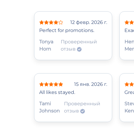
12 февр. 2026 г.
Perfect for promotions.
Exa
Tonya
Проверенный
Hen
Horn
отзыв
Me
15 янв. 2026 г.
All likes stayed.
Grea
Tami
Проверенный
Ste
Johnson
отзыв
Ken