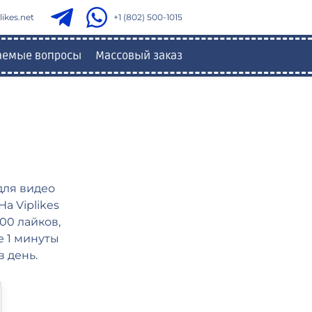
ikes.net
+1 (802) 500-1015
ваемые вопросы
Массовый заказ
для видео
а Viplikes
00 лайков,
е 1 минуты
в день.