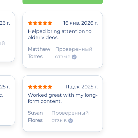
26 г.
16 янв. 2026 г.
Helped bring attention to
older videos.
ый
Matthew
Проверенный
Torres
отзыв
25 г.
11 дек. 2025 г.
c.
Worked great with my long-
form content.
Susan
Проверенный
Flores
отзыв