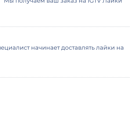
Мы получаем ваш заказ на IGTV Лайки
ециалист начинает доставлять лайки на
Вы увидите первые лайки в ближайшее 
время начала зависит от очереди)