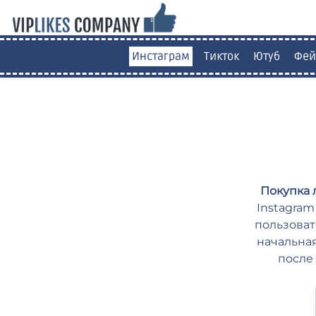
Инстаграм
Тикток
Ютуб
Фей
Покупка 
Instagram
пользоват
начальная
после 