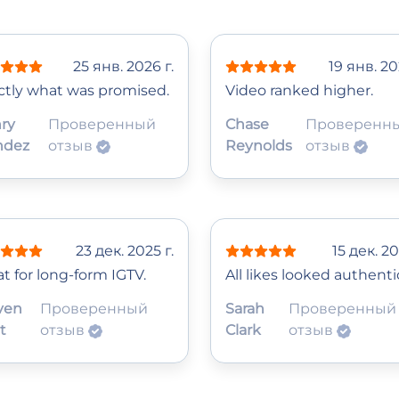
25 янв. 2026 г.
19 янв. 20
ctly what was promised.
Video ranked higher.
ry
Проверенный
Chase
Проверенн
ndez
отзыв
Reynolds
отзыв
23 дек. 2025 г.
15 дек. 20
t for long-form IGTV.
All likes looked authenti
ven
Проверенный
Sarah
Проверенный
t
отзыв
Clark
отзыв