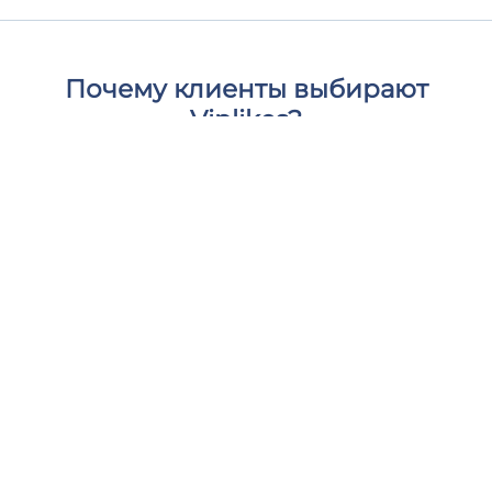
Почему клиенты выбирают
Viplikes?
Мы предоставляем только высококачественное
взаимодействие от активных, реальных
пользователей. Это не только увеличит
количество просмотров на вашем лайв, но и
может положительно повлиять на ваши метрики
Фейсбук. С нами вы можете дать своему контенту
необходимую поддержку и чувствовать себя в
безопасности и комфорте.