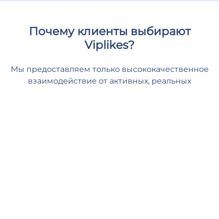
Почему клиенты выбирают
Viplikes?
Мы предоставляем только высококачественное
взаимодействие от активных, реальных
пользователей. Это не только увеличит
количество лайков на вашем пост, но и может
положительно повлиять на ваши метрики
Инстаграм. С нами вы можете дать своему
контенту необходимую поддержку и чувствовать
себя в безопасности и комфорте.