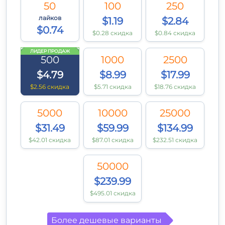
50
100
250
лайков
$1.19
$2.84
$0.74
$0.28 скидка
$0.84 скидка
ЛИДЕР ПРОДАЖ
500
1000
2500
$4.79
$8.99
$17.99
$2.56 скидка
$5.71 скидка
$18.76 скидка
5000
10000
25000
$31.49
$59.99
$134.99
$42.01 скидка
$87.01 скидка
$232.51 скидка
50000
$239.99
$495.01 скидка
Более дешевые варианты