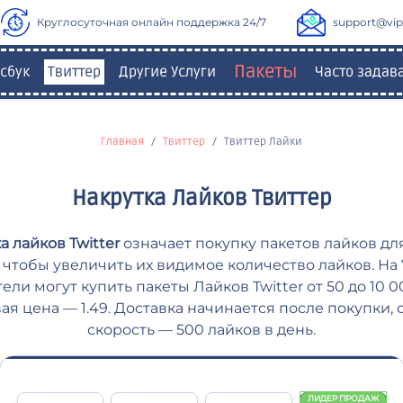
Круглосуточная онлайн поддержка 24/7
support@vipl
Пакеты
сбук
Твиттер
Другие Услуги
Часто зада
Главная
Твиттер
Твиттер Лайки
Накрутка Лайков Твиттер
а лайков Twitter
означает покупку пакетов лайков дл
r, чтобы увеличить их видимое количество лайков. На V
ели могут купить пакеты Лайков Twitter от 50 до 10 0
ая цена — 1.49. Доставка начинается после покупки,
скорость — 500 лайков в день.
ЛИДЕР ПРОДАЖ