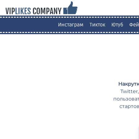
Инстаграм
Тикток
Ютуб
Фей
Накрутк
Twitte
пользоват
стартов