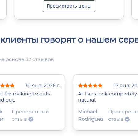
Просмотреть цены
 клиенты говорят о нашем сер
на основе 32 отзывов
30 янв. 2026 г.
17 янв. 20
at for making tweets
All likes look completely
nd out.
natural.
k
Проверенный
Michael
Проверен
er
отзыв
Rodriguez
отзыв