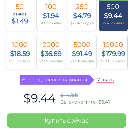
50
100
250
500
лайков
$1.94
$4.79
$9.44
$1.49
$1.03 скидка
$2.64 скидка
$5.41 скидка
1000
2000
5000
10000
$18.59
$36.89
$91.49
$179.99
$11.11 скидка
$22.51 скидка
$57.01 скидка
$117.01 скидка
Узнать
Более дешевые варианты
$9.44
$14.85
Вы экономите
$5.41
Купить сейчас