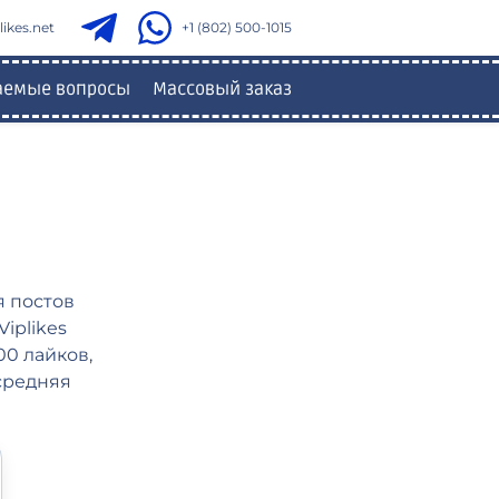
ikes.net
+1 (802) 500-1015
ваемые вопросы
Массовый заказ
я постов
iplikes
00 лайков,
 средняя