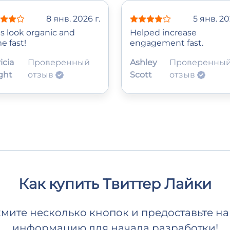
8 янв. 2026 г.
5 янв. 20
es look organic and
Helped increase
e fast!
engagement fast.
icia
Проверенный
Ashley
Проверенны
ght
отзыв
Scott
отзыв
Как купить Твиттер Лайки
жмите несколько кнопок и предоставьте 
информацию для начала разработки!