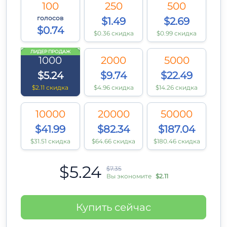
100
250
500
голосов
$1.49
$2.69
$0.74
$0.36 скидка
$0.99 скидка
ЛИДЕР ПРОДАЖ
1000
2000
5000
$5.24
$9.74
$22.49
$2.11 скидка
$4.96 скидка
$14.26 скидка
10000
20000
50000
$41.99
$82.34
$187.04
$31.51 скидка
$64.66 скидка
$180.46 скидка
$5.24
$7.35
Вы экономите
$2.11
Купить сейчас