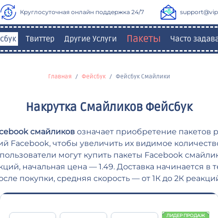
Круглосуточная онлайн поддержка 24/7
support@vipl
Пакеты
сбук
Твиттер
Другие Услуги
Часто зада
Главная
Фейсбук
Фейсбук Смайлики
Накрутка Смайликов Фейсбук
acebook смайликов
означает приобретение пакетов 
й Facebook, чтобы увеличить их видимое количеств
s пользователи могут купить пакеты Facebook смайлик
кций, начальная цена — 1.49. Доставка начинается в т
осле покупки, средняя скорость — от 1К до 2К реакций
ЛИДЕР ПРОДАЖ