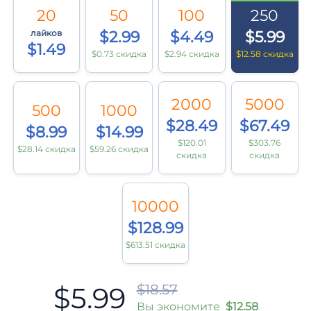
20
50
100
250
лайков
$2.99
$4.49
$5.99
$1.49
$0.73 скидка
$2.94 скидка
$12.58 скидка
2000
5000
500
1000
$28.49
$67.49
$8.99
$14.99
$120.01
$303.76
$28.14 скидка
$59.26 скидка
скидка
скидка
10000
$128.99
$613.51 скидка
$5.99
$18.57
Вы экономите
$12.58