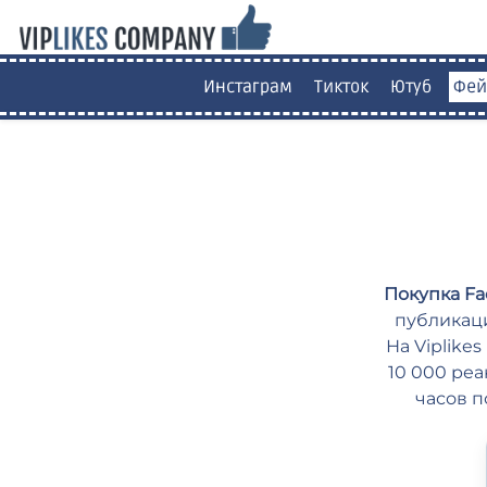
Инстаграм
Тикток
Ютуб
Фей
Покупка F
публикаци
На Viplike
10 000 реа
часов п