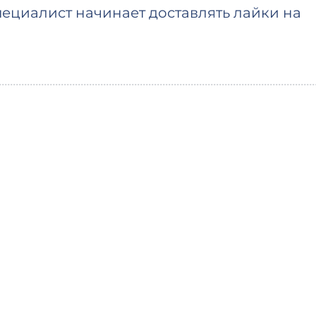
ециалист начинает доставлять лайки на
Вы увидите первые лайки в ближайшее 
время начала зависит от очереди)
ремя завершения основано на средней
от 1К до 2К реакций в день) и выбранном