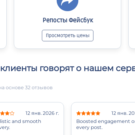
Репосты Фейсбук
Просмотреть цены
 клиенты говорят о нашем сер
на основе 32 отзывов
12 янв. 2026 г.
12 янв. 20
listic and smooth
Boosted engagement o
very.
every post.