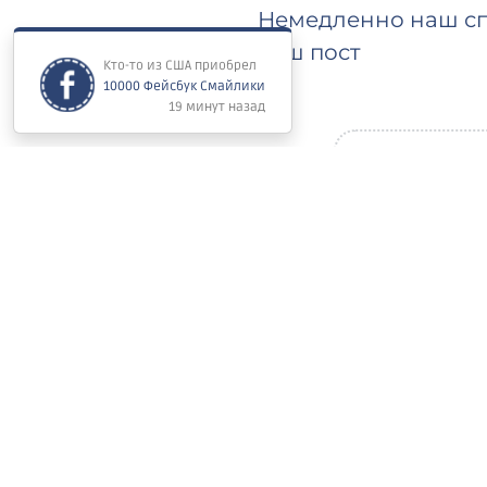
Немедленно наш сп
ваш пост
Ориентировочное в
скорости доставки (
пакете