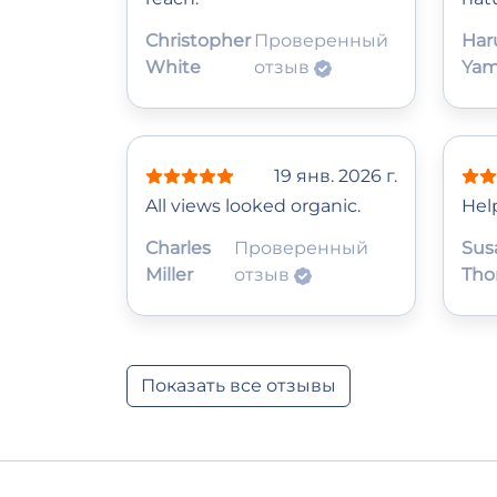
Christopher
Проверенный
Har
White
отзыв
Ya
19 янв. 2026 г.
All views looked organic.
Help
Charles
Проверенный
Sus
Miller
отзыв
Tho
Показать все отзывы