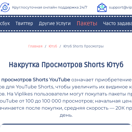
Круглосуточная онлайн поддержка 24/7
support@vipl
Пакеты
сбук
Твиттер
Другие Услуги
Часто зада
Главная
Ютуб
Ютуб Shorts Просмотры
Накрутка Просмотров Shorts Ютуб
 просмотров Shorts YouTube
означает приобретение
в для YouTube Shorts, чтобы увеличить их видимое 
в. На Viplikes пользователи могут покупать пакеты 
YouTube от 100 до 100 000 просмотров; начальная цена
ачинается после покупки, средняя скорость — 20К п
день.