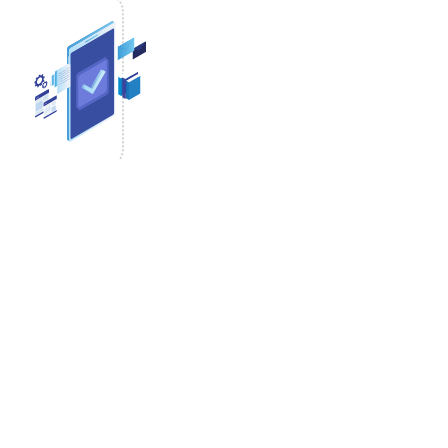
йшее время
еди)