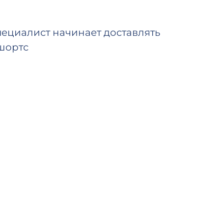
ециалист начинает доставлять
шортс
Вы увидите первые просмотры в ближа
(типичное время начала зависит от очер
ремя завершения основано на средней
(20К просмотров в день) и выбранном