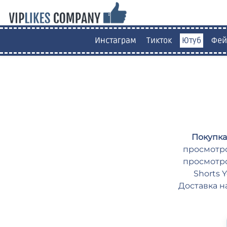
Инстаграм
Тикток
Ютуб
Фей
Покупка
просмотро
просмотро
Shorts 
Доставка н