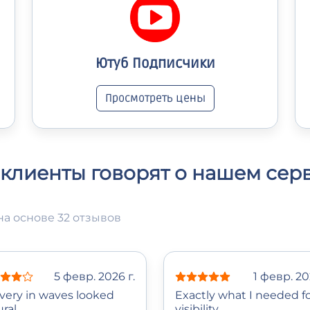
Ютуб Подписчики
Просмотреть цены
 клиенты говорят о нашем сер
на основе 32 отзывов
5 февр. 2026 г.
1 февр. 20
ivery in waves looked
Exactly what I needed f
ral.
visibility.