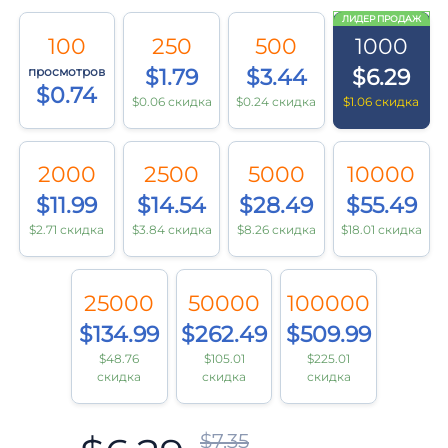
ЛИДЕР ПРОДАЖ
100
250
500
1000
просмотров
$1.79
$3.44
$6.29
$0.74
$0.06 скидка
$0.24 скидка
$1.06 скидка
2000
2500
5000
10000
$11.99
$14.54
$28.49
$55.49
$2.71 скидка
$3.84 скидка
$8.26 скидка
$18.01 скидка
25000
50000
100000
$134.99
$262.49
$509.99
$48.76
$105.01
$225.01
скидка
скидка
скидка
$7.35