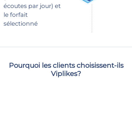
écoutes par jour) et
le forfait
sélectionné
Pourquoi les clients choisissent-ils
Viplikes?
Nous fournissons exclusivement des followers actifs
de haute qualité, qui augmenteront non seulement
le nombre d'abonnés sur votre page, mais auront
également un impact positif sur les statistiques de
votre page. Avec nous, vous pourrez donner à votre
contenu le soutien de première classe nécessaire et
rester en sécurité et calme.