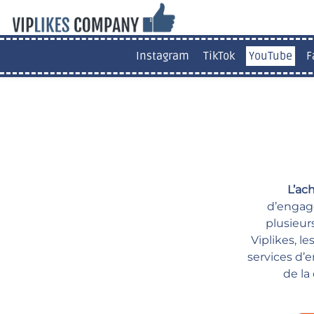
Instagram
TikTok
YouTube
F
L’ac
d’engag
plusieur
Viplikes, l
services d’
de la