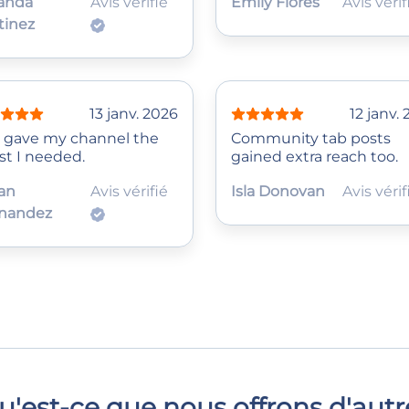
anda
Avis vérifié
Emily Flores
Avis véri
tinez
13 janv. 2026
12 janv.
s gave my channel the
Community tab posts
st I needed.
gained extra reach too.
an
Avis vérifié
Isla Donovan
Avis véri
nandez
u'est-ce que nous offrons d'autr