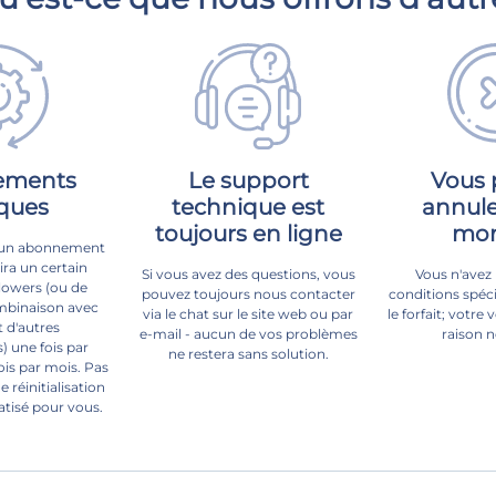
ements
Le support
Vous 
iques
technique est
annule
toujours en ligne
mo
à un abonnement
ira un certain
Si vous avez des questions, vous
Vous n'avez
lowers (ou de
pouvez toujours nous contacter
conditions spéc
mbinaison avec
via le chat sur le site web ou par
le forfait; votre 
t d'autres
e-mail - aucun de vos problèmes
raison n
) une fois par
ne restera sans solution.
is par mois. Pas
e réinitialisation
atisé pour vous.