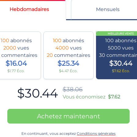
Hebdomadaires
Mensuels
MEILLEURE VENTE
100
abonnés
100
abonnés
100
abonnés
2000
vues
4000
vues
5000
vues
0
commentaires
20
commentaires
30
commentair
$16.04
$25.34
$30.44
$1.77 Éco.
$4.47 Éco.
$7.62 Éco.
$30.44
$38.06
Vous économisez
$7.62
Achetez maintenant
En continuant, vous acceptez
Conditions générales