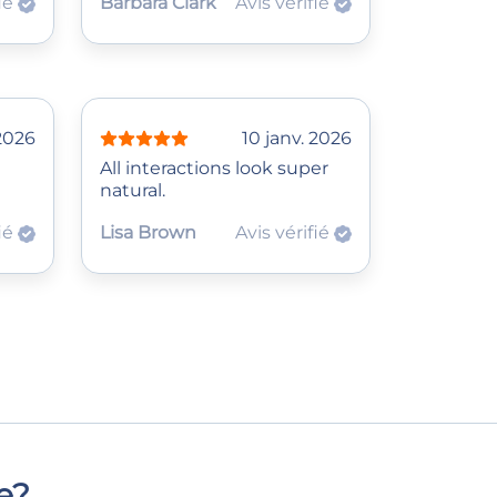
fié
Barbara Clark
Avis vérifié
 2026
10 janv. 2026
All interactions look super
natural.
fié
Lisa Brown
Avis vérifié
e?