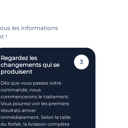
nous les informations
t !
Regardez les
3
changements qui se
produisent
Dès que vous passez votre
commande, nous
commencerons le traitement.
Vous pourrez voir les premiers
résultats arriver
immédiatement. Selon la taille
du forfait, la livraison complète