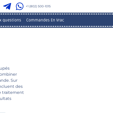
+1 (802) 500-1015
x questions
Commandes En Vrac
oupés
combiner
ande. Sur
incluent des
e traitement
ultats