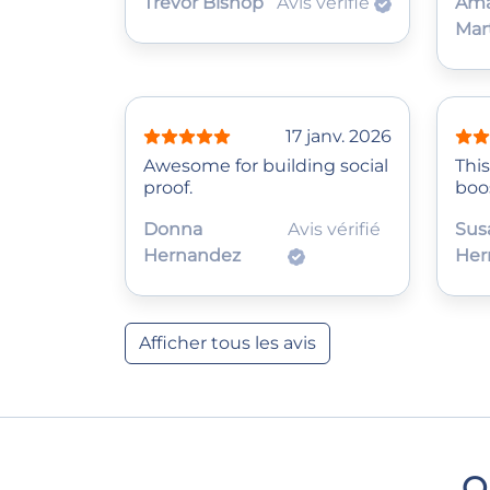
Trevor Bishop
Avis vérifié
Am
Mar
17 janv. 2026
Awesome for building social
Thi
proof.
boo
Donna
Avis vérifié
Sus
Hernandez
Her
Afficher tous les avis
Q