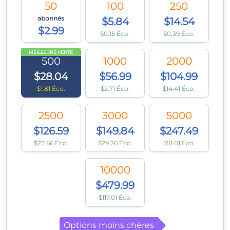
50
100
250
abonnés
$5.84
$14.54
$2.99
$0.15 Éco.
$0.39 Éco.
MEILLEURE VENTE
500
1000
2000
$28.04
$56.99
$104.99
$1.81 Éco.
$2.71 Éco.
$14.41 Éco.
2500
3000
5000
$126.59
$149.84
$247.49
$22.66 Éco.
$29.26 Éco.
$51.01 Éco.
10000
$479.99
$117.01 Éco.
Options moins chères