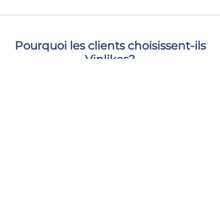
Pourquoi les clients choisissent-ils
Viplikes?
Nous ne fournissons que des interactions de haute
qualité provenant d'utilisateurs réels et actifs. Cela
augmentera non seulement le nombre de abonnés
sur votre chaîne, mais peut également avoir un effet
positif sur vos mesures YouTube. Avec nous, vous
pouvez donner à votre contenu le soutien dont il a
besoin et vous sentir en sécurité et à l'aise.