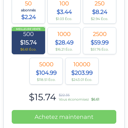
50
100
250
abonnés
$3.44
$8.24
$2.24
$1.03 Éco.
$2.94 Éco.
MEILLEURE VENTE
500
1000
2500
$15.74
$28.49
$59.99
$6.61 Éco.
$16.21 Éco.
$51.76 Éco.
5000
10000
$104.99
$203.99
$118.51 Éco.
$243.01 Éco.
$15.74
$22.35
Vous économisez
$6.61
Achetez maintenant