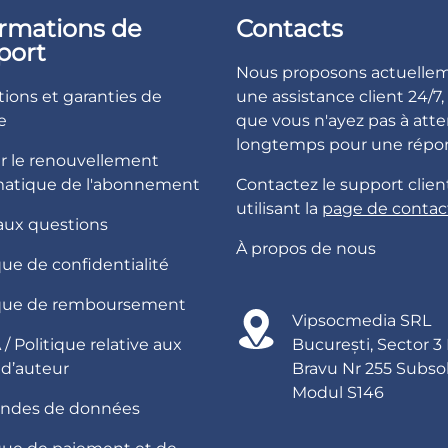
ormations de
Contacts
port
Nous proposons actuelle
ions et garanties de
une assistance client 24/7, 
e
que vous n'ayez pas à att
longtemps pour une répo
er le renouvellement
atique de l'abonnement
Contactez le support clien
utilisant la
page de contac
 aux questions
À propos de nous
que de confidentialité
ique de remboursement
Vipsocmedia SRL
 Politique relative aux
București, Sector 3
 d’auteur
Bravu Nr 255 Subso
Modul S146
ndes de données