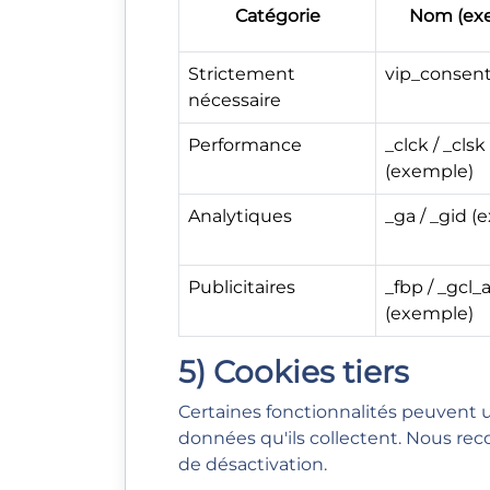
Catégorie
Nom (ex
Strictement
vip_consen
nécessaire
Performance
_clck / _clsk
(exemple)
Analytiques
_ga / _gid (
Publicitaires
_fbp / _gcl_
(exemple)
5) Cookies tiers
Certaines fonctionnalités peuvent uti
données qu'ils collectent. Nous rec
de désactivation.