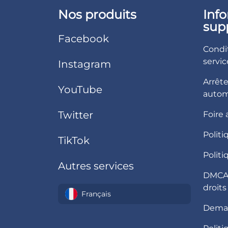
Nos produits
Inf
sup
Facebook
Condit
servic
Instagram
Arrêt
YouTube
autom
Twitter
Foire
Politi
TikTok
Polit
Autres services
DMCA /
droits
Français
Dema