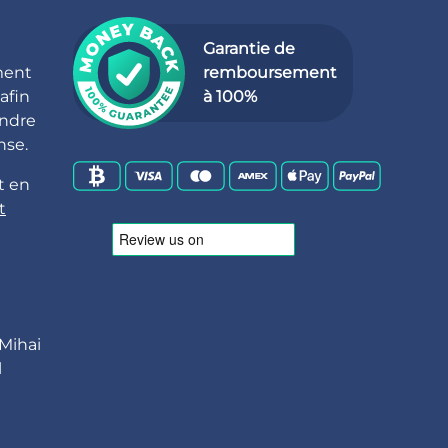
Garantie de
ment
remboursement
afin
à 100%
endre
nse.
t en
t
 Mihai
l