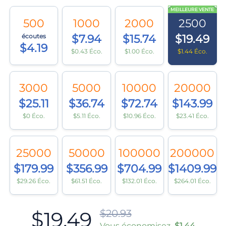
MEILLEURE VENTE
500
1000
2000
2500
écoutes
$7.94
$15.74
$19.49
$4.19
$0.43 Éco.
$1.00 Éco.
$1.44 Éco.
3000
5000
10000
20000
$25.11
$36.74
$72.74
$143.99
$0 Éco.
$5.11 Éco.
$10.96 Éco.
$23.41 Éco.
25000
50000
100000
200000
$179.99
$356.99
$704.99
$1409.99
$29.26 Éco.
$61.51 Éco.
$132.01 Éco.
$264.01 Éco.
$19.49
$20.93
Vous économisez
$1.44