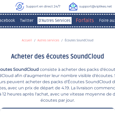
Support en direct 24/7
support@viplikes.net
Forfaits
acebook
Twitter
D'Autres Services
Foire au
Accueil
Autres services
Écoutes SoundCloud
Acheter des écoutes SoundCloud
Écoutes SoundCloud
consiste à acheter des packs d'écou
dCloud afin d'augmenter leur nombre visible d'écoutes. S
teurs peuvent acheter des packs d'Écoutes SoundCloud 
es, avec un prix de départ de 4.19. La livraison commen
 à 12 heures après l'achat, avec une vitesse moyenne de 
écoutes par jour.