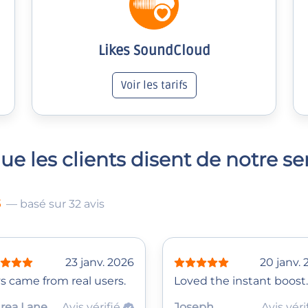
Likes SoundCloud
Voir les tarifs
ue les clients disent de notre se
5
— basé sur 32 avis
23 janv. 2026
20 janv.
s came from real users.
Loved the instant boost.
rea Lane
Avis vérifié
Joseph
Avis véri