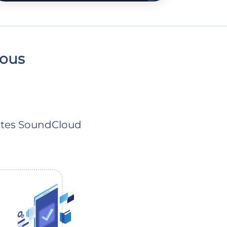
vous
utes SoundCloud