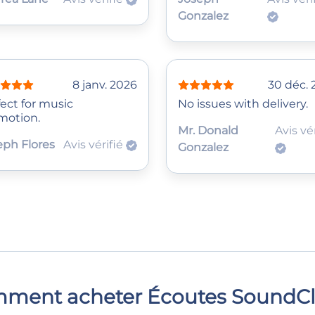
Gonzalez
8 janv. 2026
30 déc. 
ect for music
No issues with delivery.
motion.
Mr. Donald
Avis vér
eph Flores
Avis vérifié
Gonzalez
ment acheter Écoutes SoundC