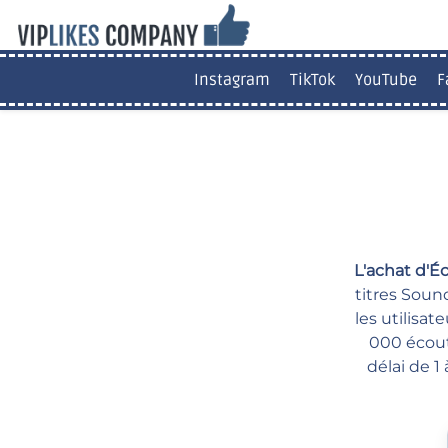
Instagram
TikTok
YouTube
F
L'achat d'
titres Soun
les utilisa
000 écout
délai de 1