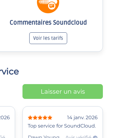
Commentaires Soundcloud
Voir les tarifs
rvice
Laisser un avis
 2026
14 janv. 2026
Top service for SoundCloud.
fié
Dawn Young
Avis vérifié