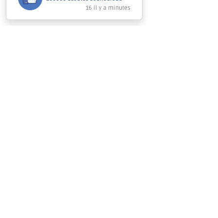
Le délai d'achèvement
moyenne (de 300 à 1K 