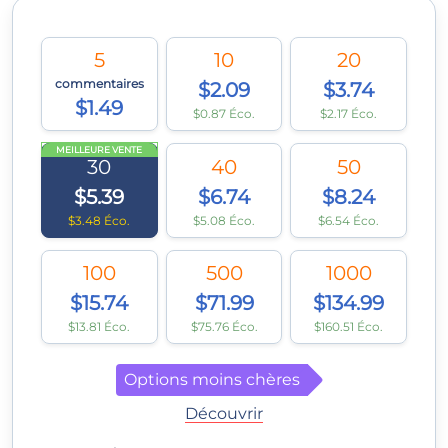
5
10
20
commentaires
$2.09
$3.74
$1.49
$0.87 Éco.
$2.17 Éco.
MEILLEURE VENTE
30
40
50
$5.39
$6.74
$8.24
$3.48 Éco.
$5.08 Éco.
$6.54 Éco.
100
500
1000
$15.74
$71.99
$134.99
$13.81 Éco.
$75.76 Éco.
$160.51 Éco.
Options moins chères
Découvrir