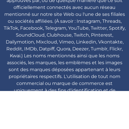
approuvés par, ou de quelque manière que ce soit
officiellement connectés avec aucun réseau
mentionné sur notre site Web ou l'une de ses filiales
ou sociétés affiliées. (À savoir : Instagram, Threads,
TikTok, Facebook, Telegram, YouTube, Twitter, Spotify,
SoundCloud, Clubhouse, Twitch, Pinterest,
Dailymotion, Mixcloud, Vimeo, Linkedin, Vkontakte,
Reddit, IMDb, Datpiff, Quora, Deezer, Tumblr, Flickr,
Kwai.) Les noms mentionnés ainsi que les noms
associés, les marques, les emblèmes et les images
sont des marques déposées appartenant à leurs
propriétaires respectifs. L'utilisation de tout nom
commercial ou marque de commerce est
uniquement à des fins d'identification et de
référence et n'implique aucune association avec le
détenteur de la marque de leur marque de produit.
Viplikes © Copyright. 2013-2026 Tous droits
réservés