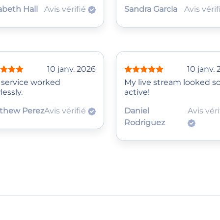
abeth Hall
Avis vérifié
Sandra Garcia
Avis véri
10 janv. 2026
10 janv.
 service worked
My live stream looked s
lessly.
active!
thew Perez
Avis vérifié
Daniel
Avis véri
Rodriguez