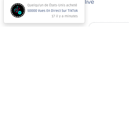
votre live
Le délai d'achèvement
moyenne (500K vues pa