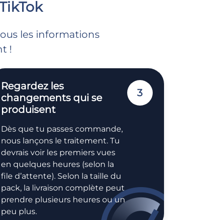
TikTok
nous les informations
t !
Regardez les
3
changements qui se
produisent
Dès que tu passes commande,
nous lançons le traitement. Tu
devrais voir les premiers vues
en quelques heures (selon la
file d’attente). Selon la taille du
pack, la livraison complète peut
prendre plusieurs heures ou un
peu plus.