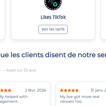
Likes TikTok
Voir les tarifs
ue les clients disent de notre se
5
— basé sur 32 avis
2 févr. 2026
31 janv.
lly helped with
My live got more real
agement.
viewers too.