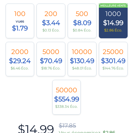
MEILLEURE VENTE
100
200
500
1000
vues
$3.44
$8.09
$14.99
$1.79
$0.13 Éco.
$0.84 Éco.
$2.86 Éco.
2000
5000
10000
25000
$29.24
$70.49
$130.49
$301.49
$6.46 Éco.
$18.76 Éco.
$48.01 Éco.
$144.76 Éco.
50000
$554.99
$338.34 Éco.
$14.99
$17.85
Vous économisez
$2.86