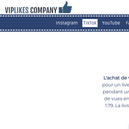
Instagram
TikTok
YouTube
F
L'achat de 
pour un liv
pendant une
de vues en
1.79. La l