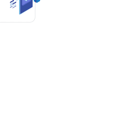
 (le délai de
nte)