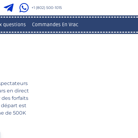
+1 (802) 500-1015
x questions
Commandes En Vrac
 spectateurs
rs en direct
des forfaits
 départ est
nne de 500K