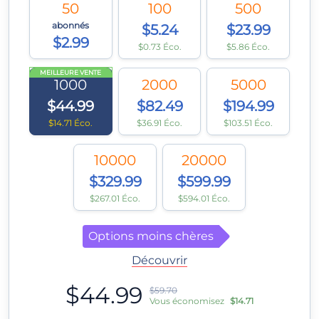
50
100
500
abonnés
$5.24
$23.99
$2.99
$0.73 Éco.
$5.86 Éco.
MEILLEURE VENTE
1000
2000
5000
$44.99
$82.49
$194.99
$14.71 Éco.
$36.91 Éco.
$103.51 Éco.
10000
20000
$329.99
$599.99
$267.01 Éco.
$594.01 Éco.
Options moins chères
Découvrir
$44.99
$59.70
Vous économisez
$14.71