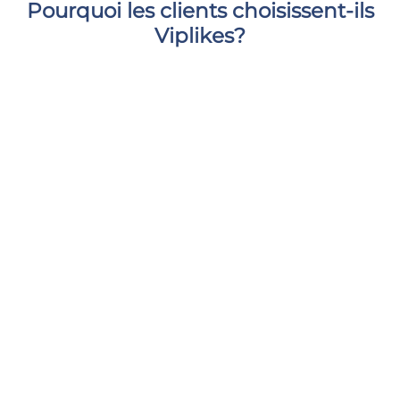
Pourquoi les clients choisissent-ils
Viplikes?
Nous ne fournissons que des interactions de haute
qualité provenant d'utilisateurs réels et actifs. Cela
augmentera non seulement le nombre de partages
sur votre publication, mais peut également avoir un
effet positif sur vos mesures Instagram. Avec nous,
vous pouvez donner à votre contenu le soutien dont
il a besoin et vous sentir en sécurité et à l'aise.