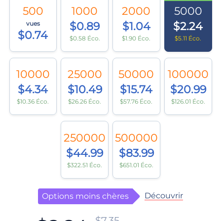
500
1000
2000
5000
vues
$0.89
$1.04
$2.24
$0.74
$0.58 Éco.
$1.90 Éco.
$5.11 Éco.
10000
25000
50000
100000
$4.34
$10.49
$15.74
$20.99
$10.36 Éco.
$26.26 Éco.
$57.76 Éco.
$126.01 Éco.
250000
500000
$44.99
$83.99
$322.51 Éco.
$651.01 Éco.
Découvrir
Options moins chères
$7.35