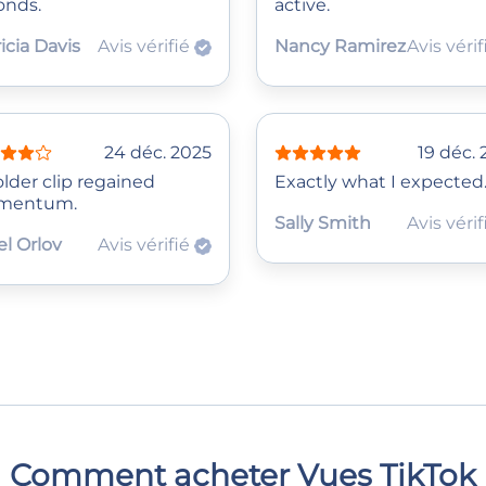
onds.
active.
icia Davis
Avis vérifié
Nancy Ramirez
Avis véri
24 déc. 2025
19 déc.
lder clip regained
Exactly what I expected
mentum.
Sally Smith
Avis véri
el Orlov
Avis vérifié
Comment acheter Vues TikTok