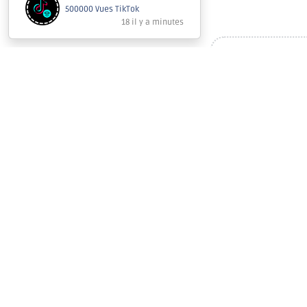
Le délai d'achèvement
moyenne (de 50K à 100