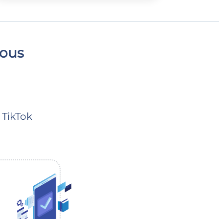
vous
TikTok