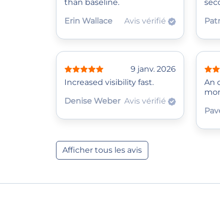
than baseline.
sec
Erin Wallace
Avis vérifié
Patr
9 janv. 2026
Increased visibility fast.
An o
mo
Denise Weber
Avis vérifié
Pav
Afficher tous les avis