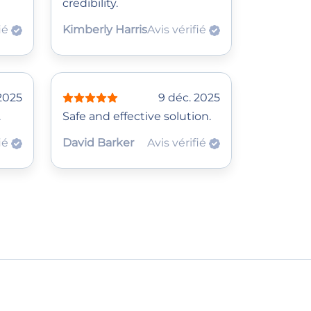
credibility.
fié
Kimberly Harris
Avis vérifié
 2025
9 déc. 2025
.
Safe and effective solution.
fié
David Barker
Avis vérifié