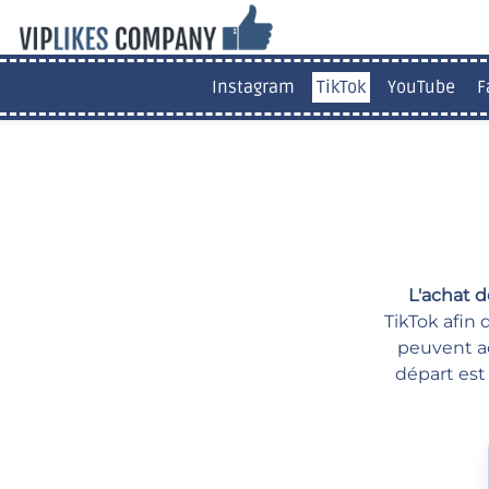
Instagram
TikTok
YouTube
F
L'achat d
TikTok afin 
peuvent ac
départ est 