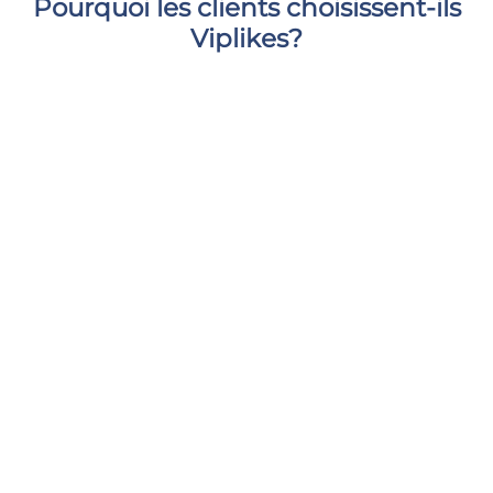
Pourquoi les clients choisissent-ils
Viplikes?
Nous ne fournissons que des interactions de haute
qualité provenant d'utilisateurs réels et actifs. Cela
augmentera non seulement le nombre de vues sur
votre reel, mais peut également avoir un effet positif
sur vos mesures Instagram. Avec nous, vous pouvez
donner à votre contenu le soutien dont il a besoin et
vous sentir en sécurité et à l'aise.
Livraison rapide