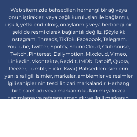
Web sitemizde bahsedilen herhangi bir ağ veya
onun iştirakleri veya bağlı kuruluşları ile bağlantılı,
ilişkili, yetkilendirilmiş, onaylanmış veya herhangi bir
şekilde resmi olarak bağlantılı değiliz. (Şöyle ki:
Instagram, Threads, TikTok, Facebook, Telegram,
YouTube, Twitter, Spotify, SoundCloud, Clubhouse,
Twitch, Pinterest, Dailymotion, Mixcloud, Vimeo,
Linkedin, Vkontakte, Reddit, IMDb, Datpiff, Quora,
Deezer, Tumblr, Flickr, Kwai.) Bahsedilen isimlerin
yanı sıra ilgili isimler, markalar, amblemler ve resimler
ilgili sahiplerinin tescilli ticari markalarıdır. Herhangi
bir ticaret adı veya markanın kullanımı yalnızca
tanımlama ve referans amaçlıdır ve ilgili markanın
ürün markasının marka sahibi ile herhangi bir ilişkiyi
ima etmez.
Viplikes © Copyright. 2013-2026 Tüm
hakları saklıdır