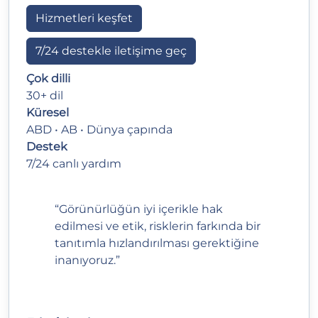
Hizmetleri keşfet
7/24 destekle iletişime geç
Çok dilli
30+ dil
Küresel
ABD • AB • Dünya çapında
Destek
7/24 canlı yardım
“Görünürlüğün iyi içerikle hak
edilmesi ve etik, risklerin farkında bir
tanıtımla hızlandırılması gerektiğine
inanıyoruz.”