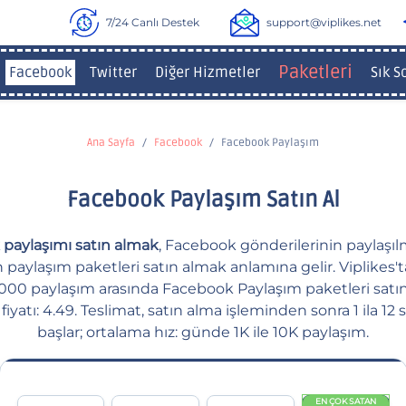
7/24 Canlı Destek
support@viplikes.net
Paketleri
Facebook
Twitter
Diğer Hizmetler
Sık S
Ana Sayfa
Facebook
Facebook Paylaşım
Facebook Paylaşım Satın Al
paylaşımı satın almak
, Facebook gönderilerinin paylaşıl
n paylaşım paketleri satın almak anlamına gelir. Viplikes'ta
5.000 paylaşım arasında Facebook Paylaşım paketleri satın a
fiyatı: 4.49. Teslimat, satın alma işleminden sonra 1 ila 12 
başlar; ortalama hız: günde 1K ile 10K paylaşım.
EN ÇOK SATAN