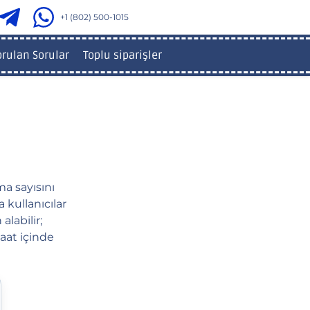
+1 (802) 500-1015
orulan Sorular
Toplu siparişler
ma sayısını
 kullanıcılar
labilir;
saat içinde