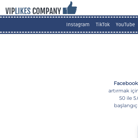
Instagram
TikTok
YouTube
Facebook 
artırmak içi
50 ile 
başlangıç 