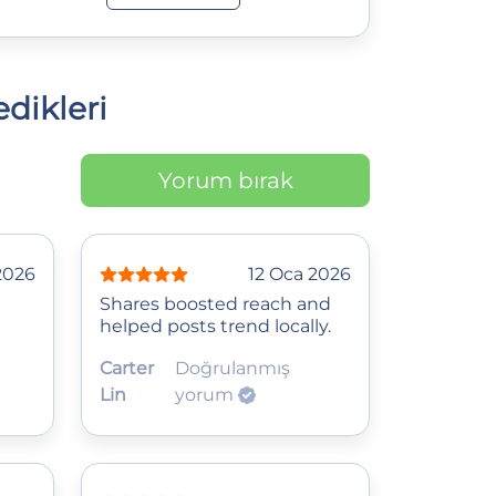
dikleri
Yorum bırak
2026
12 Oca 2026
Shares boosted reach and
helped posts trend locally.
Carter
Doğrulanmış
Lin
yorum