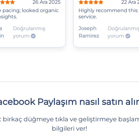
26 Ara 2025
22 Ara 
e pacing; looked organic
Highly recommend this
nsights.
service.
a
Doğrulanmış
Joseph
Doğrulanmı
in
yorum
Ramirez
yorum
acebook Paylaşım nasıl satın alın
: birkaç düğmeye tıkla ve geliştirmeye başlam
bilgileri ver!