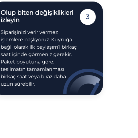
Olup biten değişiklikleri
3
izleyin
Siparişinizi verir vermez
işlemlere başlıyoruz. Kuyruğa
bağlı olarak ilk paylaşım’i birkaç
saat içinde görmeniz gerekir.
Paket boyutuna göre,
teslimatın tamamlanması
birkaç saat veya biraz daha
uzun sürebilir.