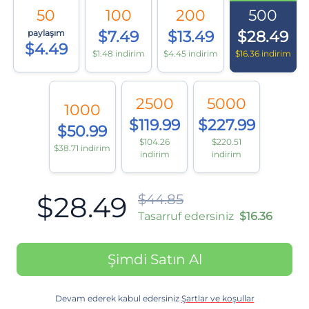
50
100
200
500
paylaşım
$7.49
$13.49
$28.49
$4.49
$1.48 indirim
$4.45 indirim
$16.36 indirim
2500
5000
1000
$119.99
$227.99
$50.99
$104.26
$220.51
$38.71 indirim
indirim
indirim
$28.49
$44.85
Tasarruf edersiniz
$16.36
Şimdi Satın Al
Devam ederek kabul edersiniz
Şartlar ve koşullar