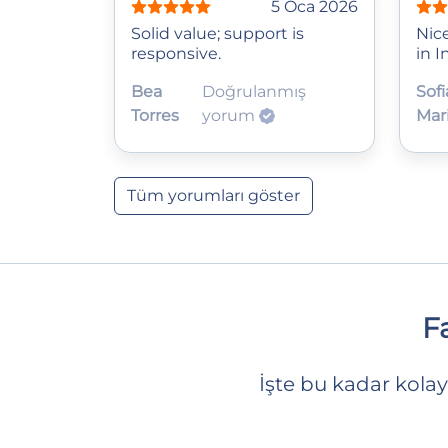
5 Oca 2026
Solid value; support is
Nic
responsive.
in I
Bea
Doğrulanmış
Sofi
Torres
yorum
Mar
Tüm yorumları göster
F
İşte bu kadar kolay