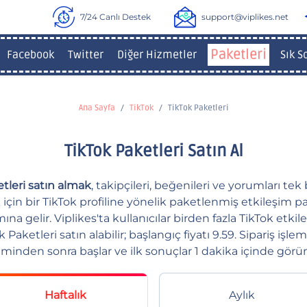
7/24 Canlı Destek
support@viplikes.net
Paketleri
Facebook
Twitter
Diğer Hizmetler
Sık S
Ana Sayfa
TikTok
TikTok Paketleri
TikTok Paketleri Satın Al
tleri satın almak
, takipçileri, beğenileri ve yorumları tek 
 için bir TikTok profiline yönelik paketlenmiş etkileşim pa
na gelir. Viplikes'ta kullanıcılar birden fazla TikTok etki
 Paketleri satın alabilir; başlangıç fiyatı 9.59. Sipariş işl
eminden sonra başlar ve ilk sonuçlar 1 dakika içinde görü
Haftalık
Aylık