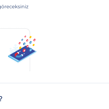
göreceksiniz
?