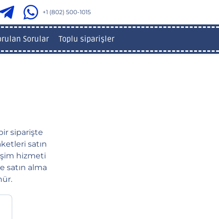
+1 (802) 500-1015
orulan Sorular
Toplu siparişler
bir siparişte
ketleri satın
leşim hizmeti
eme satın alma
nür.