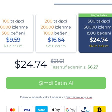
EN ÇOK SATAN
100
takipçi
200
takipçi
500
takipçi
10000
izlenme
20000
izlenme
30000
izlenm
500
beğeni
1000
beğeni
1500
beğeni
$9.59
$16.64
$24.74
$1.02 indirim
$2.98 indirim
$6.27 indirim
$24.74
$31.01
Tasarruf edersiniz
$6.27
Şimdi Satın Al
Devam ederek kabul edersiniz
Şartlar ve koşullar