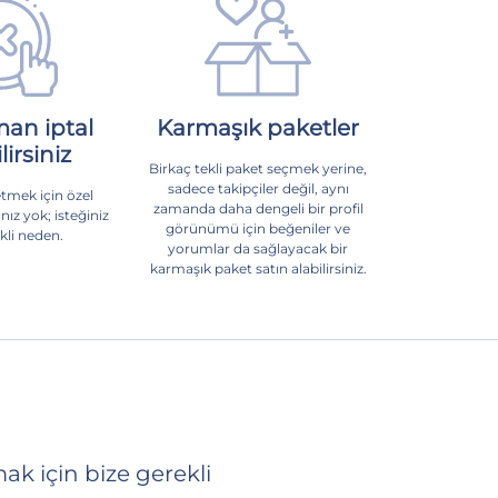
an iptal
Karmaşık paketler
irsiniz
Birkaç tekli paket seçmek yerine,
sadece takipçiler değil, aynı
etmek için özel
zamanda daha dengeli bir profil
ınız yok; isteğiniz
görünümü için beğeniler ve
kli neden.
yorumlar da sağlayacak bir
karmaşık paket satın alabilirsiniz.
ak için bize gerekli