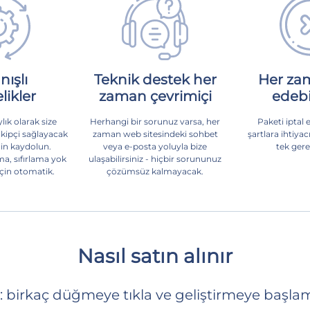
nışlı
Teknik destek her
Her zam
likler
zaman çevrimiçi
edebil
lık olarak size
Herhangi bir sorunuz varsa, her
Paketi iptal 
takipçi sağlayacak
zaman web sitesindeki sohbet
şartlara ihtiyac
çin kaydolun.
veya e-posta yoluyla bize
tek gere
a, sıfırlama yok
ulaşabilirsiniz - hiçbir sorununuz
 için otomatik.
çözümsüz kalmayacak.
Nasıl satın alınır
: birkaç düğmeye tıkla ve geliştirmeye başlam