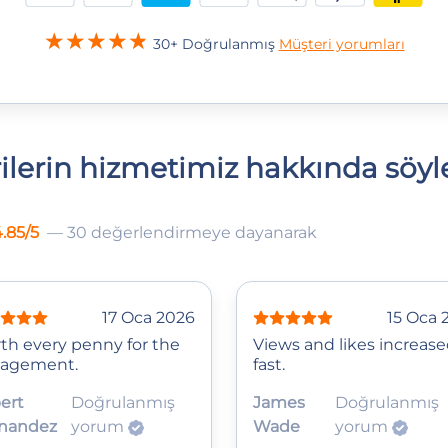
30+ Doğrulanmış
Müşteri yorumları
ilerin hizmetimiz hakkında söyle
.85/5
— 30 değerlendirmeye dayanarak
17 Oca 2026
15 Oca 
th every penny for the
Views and likes increas
agement.
fast.
ert
Doğrulanmış
James
Doğrulanmış
nandez
yorum
Wade
yorum