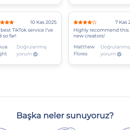
10 Kas 2025
7 Kas 
best TikTok service I’ve
Highly recommend this 
d so far!
new creators!
hua
Doğrulanmış
Matthew
Doğrulanmı
ght
yorum
Flores
yorum
Başka neler sunuyoruz?