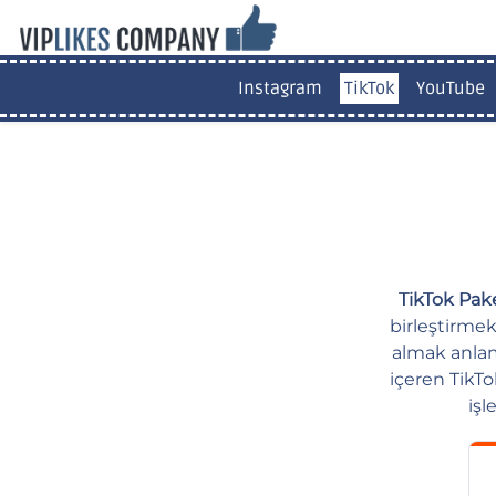
Instagram
TikTok
YouTube
TikTok Pake
birleştirmek
almak anlamı
içeren TikTok
işl