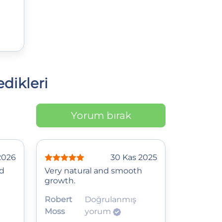
dikleri
Yorum bırak
2026
30 Kas 2025
ed
Very natural and smooth
growth.
Robert
Doğrulanmış
Moss
yorum