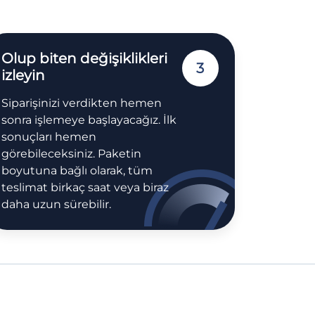
Olup biten değişiklikleri
3
izleyin
Siparişinizi verdikten hemen
sonra işlemeye başlayacağız. İlk
sonuçları hemen
görebileceksiniz. Paketin
boyutuna bağlı olarak, tüm
teslimat birkaç saat veya biraz
daha uzun sürebilir.