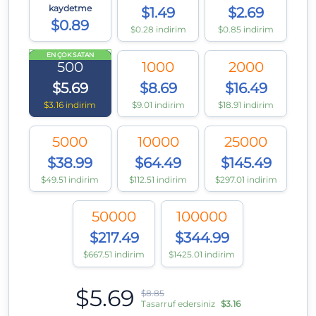
kaydetme
$1.49
$2.69
$0.89
$0.28 indirim
$0.85 indirim
EN ÇOK SATAN
500
1000
2000
$5.69
$8.69
$16.49
$3.16 indirim
$9.01 indirim
$18.91 indirim
5000
10000
25000
$38.99
$64.49
$145.49
$49.51 indirim
$112.51 indirim
$297.01 indirim
50000
100000
$217.49
$344.99
$667.51 indirim
$1425.01 indirim
$5.69
$8.85
Tasarruf edersiniz
$3.16