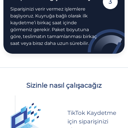
3
Siparişinizi verir vermez işlemlere
başlıyoruz. Kuyruğa bağlı olarak ilk
kaydetme’i birkaç saat içinde
görmeniz gerekir. Paket boyutuna
göre, teslimatın tamamlanması birkaç
saat veya biraz daha uzun sürebilir.
Sizinle nasıl çalışacağız
TikTok Kaydetme
için siparişinizi