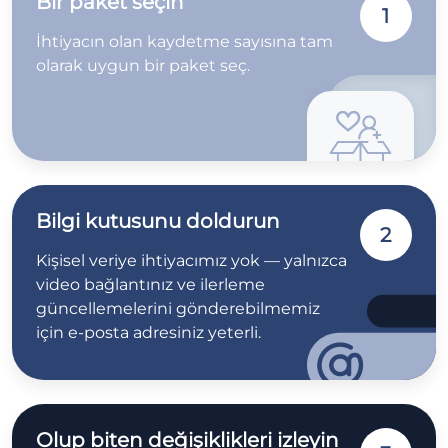
Bir paket seçin
1
İhtiyacın olan kaydetme sayısına tam
olarak uygun bir paket seç.
Bilgi kutusunu doldurun
2
Kişisel veriye ihtiyacımız yok — yalnızca
video bağlantınız ve ilerleme
güncellemelerini gönderebilmemiz
için e-posta adresiniz yeterli.
Olup biten değişiklikleri izleyin