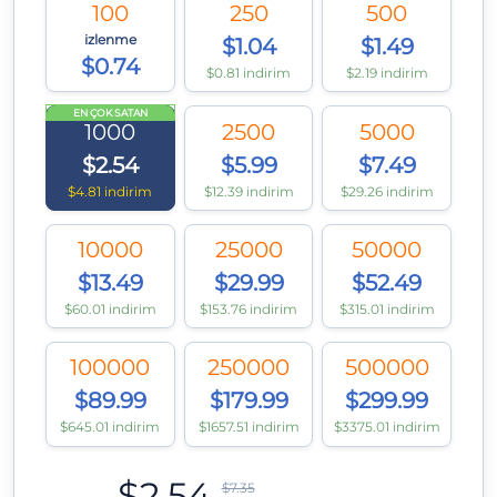
100
250
500
izlenme
$1.04
$1.49
$0.74
$0.81 indirim
$2.19 indirim
EN ÇOK SATAN
1000
2500
5000
$2.54
$5.99
$7.49
$4.81 indirim
$12.39 indirim
$29.26 indirim
10000
25000
50000
$13.49
$29.99
$52.49
$60.01 indirim
$153.76 indirim
$315.01 indirim
100000
250000
500000
$89.99
$179.99
$299.99
$645.01 indirim
$1657.51 indirim
$3375.01 indirim
$2.54
$7.35