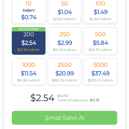
10
50
100
beğeni
$1.04
$1.49
$0.74
$2.64 indirim
$5.86 indirim
EN ÇOK SATAN
200
250
500
$2.54
$2.99
$5.84
$12.16 indirim
$15.39 indirim
$30.91 indirim
1000
2500
5000
$11.54
$20.99
$37.49
$61.96 indirim
$162.76 indirim
$330.01 indirim
$2.54
$14.70
Tasarruf edersiniz
$12.16
Şimdi Satın Al