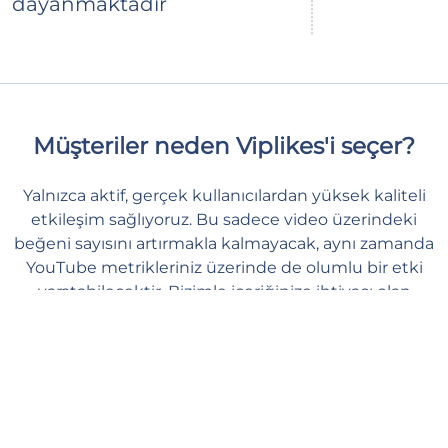
dayanmaktadır
Müşteriler neden Viplikes'i seçer?
Yalnızca aktif, gerçek kullanıcılardan yüksek kaliteli
etkileşim sağlıyoruz. Bu sadece video üzerindeki
beğeni sayısını artırmakla kalmayacak, aynı zamanda
YouTube metrikleriniz üzerinde de olumlu bir etki
yaratabilecektir. Bizimle içeriğinize ihtiyacı olan
desteği verebilir, kendinizi güvende ve huzurlu
hissedebilirsiniz.