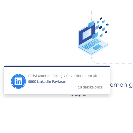
Uzmanımız hemen gö
başlar