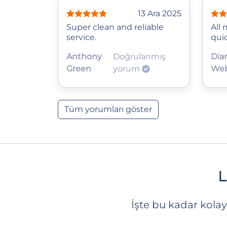
13 Ara 2025
Super clean and reliable
All
service.
quic
Anthony
Doğrulanmış
Dia
Green
yorum
We
Tüm yorumları göster
L
İşte bu kadar kolay