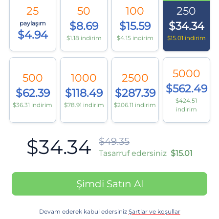
25
50
100
250
paylaşım
$8.69
$15.59
$34.34
$4.94
$1.18 indirim
$4.15 indirim
$15.01 indirim
5000
500
1000
2500
$562.49
$62.39
$118.49
$287.39
$424.51
$36.31 indirim
$78.91 indirim
$206.11 indirim
indirim
$34.34
$49.35
Tasarruf edersiniz
$15.01
Şimdi Satın Al
Devam ederek kabul edersiniz
Şartlar ve koşullar