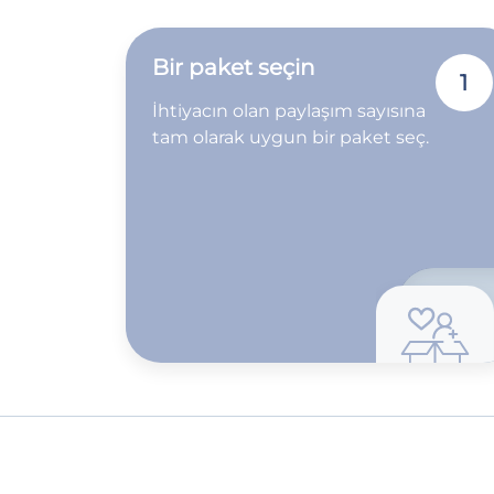
Bir paket seçin
1
İhtiyacın olan paylaşım sayısına
tam olarak uygun bir paket seç.