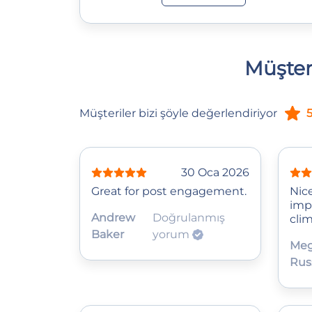
Müşter
Müşteriler bizi şöyle değerlendiriyor
5
30 Oca 2026
Great for post engagement.
Nic
imp
Andrew
Doğrulanmış
clim
Baker
yorum
Me
Rus