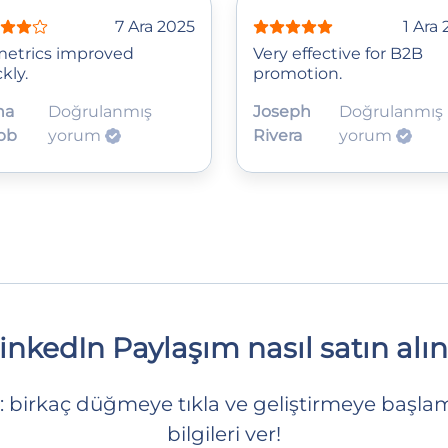
7 Ara 2025
1 Ara
 metrics improved
Very effective for B2B
kly.
promotion.
na
Doğrulanmış
Joseph
Doğrulanmış
bb
yorum
Rivera
yorum
inkedIn Paylaşım nasıl satın alın
: birkaç düğmeye tıkla ve geliştirmeye başlam
bilgileri ver!