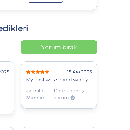
dikleri
Yorum bırak
 2025
15 Ara 2025
y
My post was shared widely!
Jennifer
Doğrulanmış
Monroe
yorum