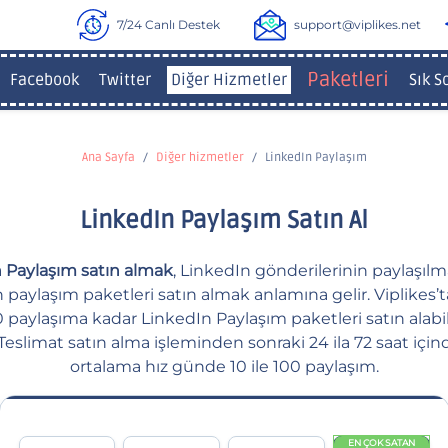
7/24 Canlı Destek
support@viplikes.net
Paketleri
Facebook
Twitter
Diğer Hizmetler
Sık S
Ana Sayfa
Diğer hizmetler
LinkedIn Paylaşım
LinkedIn Paylaşım Satın Al
 Paylaşım satın almak
, LinkedIn gönderilerinin paylaşılm
n paylaşım paketleri satın almak anlamına gelir. Viplikes’ta
 paylaşıma kadar LinkedIn Paylaşım paketleri satın alabil
. Teslimat satın alma işleminden sonraki 24 ila 72 saat için
ortalama hız günde 10 ile 100 paylaşım.
EN ÇOK SATAN