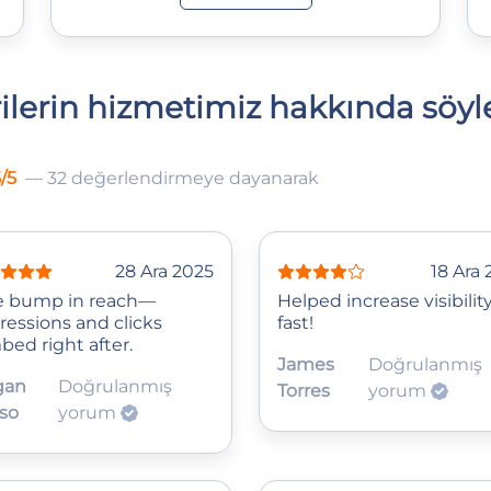
ilerin hizmetimiz hakkında söyle
/5
— 32 değerlendirmeye dayanarak
28 Ara 2025
18 Ara
e bump in reach—
Helped increase visibilit
ressions and clicks
fast!
bed right after.
James
Doğrulanmış
gan
Doğrulanmış
Torres
yorum
so
yorum