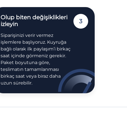
Olup biten değişiklikleri
3
izleyin
Siparişinizi verir vermez
işlemlere başlıyoruz. Kuyruğa
bağlı olarak ilk paylaşım’i birkaç
saat içinde görmeniz gerekir.
Paket boyutuna göre,
teslimatın tamamlanması
birkaç saat veya biraz daha
uzun sürebilir.