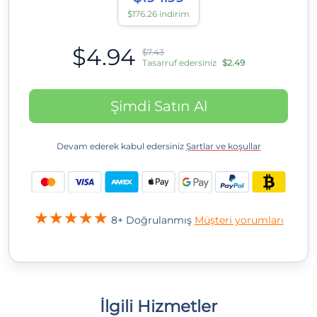
$176.26 indirim
$4.94
$7.43
Tasarruf edersiniz
$2.49
Şimdi Satın Al
Devam ederek kabul edersiniz
Şartlar ve koşullar
8+ Doğrulanmış
Müşteri yorumları
İlgili Hizmetler