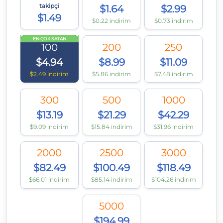
takipçi
$1.64
$2.99
$1.49
$0.22 indirim
$0.73 indirim
EN ÇOK SATAN
100
200
250
$4.94
$8.99
$11.09
$2.49 indirim
$5.86 indirim
$7.48 indirim
300
500
1000
$13.19
$21.29
$42.29
$9.09 indirim
$15.84 indirim
$31.96 indirim
2000
2500
3000
$82.49
$100.49
$118.49
$66.01 indirim
$85.14 indirim
$104.26 indirim
5000
$194.99