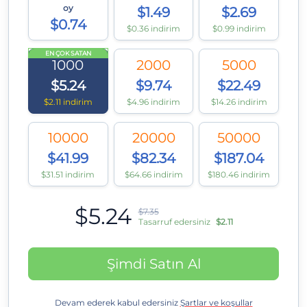
oy
$1.49
$2.69
$0.74
$0.36 indirim
$0.99 indirim
EN ÇOK SATAN
1000
2000
5000
$5.24
$9.74
$22.49
$2.11 indirim
$4.96 indirim
$14.26 indirim
10000
20000
50000
$41.99
$82.34
$187.04
$31.51 indirim
$64.66 indirim
$180.46 indirim
$5.24
$7.35
Tasarruf edersiniz
$2.11
Şimdi Satın Al
Devam ederek kabul edersiniz
Şartlar ve koşullar