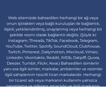
Web sitemizde bahsedilen herhangi bir ağ veya
onun iştirakleri veya bağlı kuruluşları ile bağlantılı,
ilişkili, yetkilendirilmiş, onaylanmış veya herhangi bir
şekilde resmi olarak bağlantılı değiliz. (Şöyle ki:
Instagram, Threads, TikTok, Facebook, Telegram,
YouTube, Twitter, Spotify, SoundCloud, Clubhouse,
Twitch, Pinterest, Dailymotion, Mixcloud, Vimeo,
Linkedin, Vkontakte, Reddit, IMDb, Datpiff, Quora,
Deezer, Tumblr, Flickr, Kwai.) Bahsedilen isimlerin
yanı sıra ilgili isimler, markalar, amblemler ve resimler
ilgili sahiplerinin tescilli ticari markalarıdır. Herhangi
bir ticaret adı veya markanın kullanımı yalnızca
tanımlama ve referans amaçlıdır ve ilgili markanın
ürün markasının marka sahibi ile herhangi bir ilişkiyi
ima etmez.