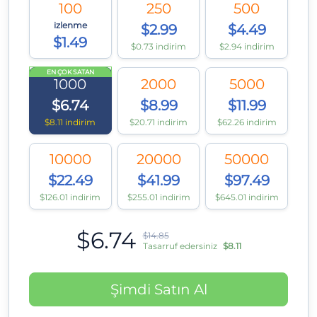
100
250
500
izlenme
$2.99
$4.49
$1.49
$0.73 indirim
$2.94 indirim
EN ÇOK SATAN
1000
2000
5000
$6.74
$8.99
$11.99
$8.11 indirim
$20.71 indirim
$62.26 indirim
10000
20000
50000
$22.49
$41.99
$97.49
$126.01 indirim
$255.01 indirim
$645.01 indirim
$6.74
$14.85
Tasarruf edersiniz
$8.11
Şimdi Satın Al