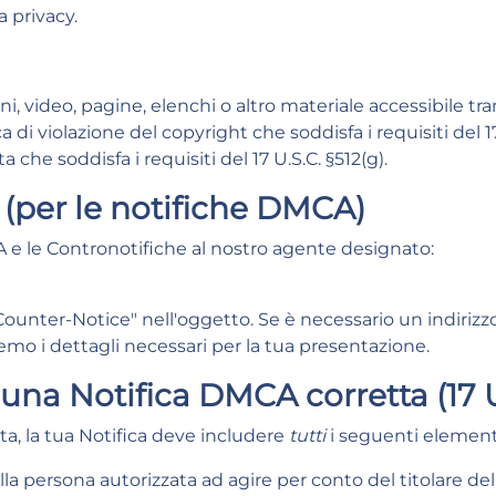
a privacy
.
i, video, pagine, elenchi o altro materiale accessibile tra
a di violazione del copyright che soddisfa i requisiti del 17 
a che soddisfa i requisiti del 17 U.S.C. §512(g).
 (per le notifiche DMCA)
A e le Contronotifiche al nostro agente designato:
unter-Notice" nell'oggetto. Se è necessario un indirizz
iremo i dettagli necessari per la tua presentazione.
na Notifica DMCA corretta (17 U.S
sta, la tua Notifica deve includere
tutti
i seguenti element
lla persona autorizzata ad agire per conto del titolare de