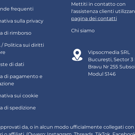
Mettiti in contatto con
de frequenti
l'assistenza clienti utilizza
pagina dei contatti
ativa sulla privacy
Chi siamo
ca di rimborso
 Politica sui diritti
ore
Vipsocmedia SRL
București, Sector 3
ste di dati
Bravu Nr 255 Subso
Modul S146
ica di pagamento e
azione
ativa sui cookie
ca di spedizione
i, approvati da, o in alcun modo ufficialmente collegati co
i o affiliati. (Ovvero: Instagram, Threads, TikTok, Faceboo