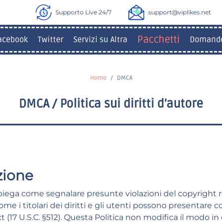
Supporto Live 24/7
support@viplikes.net
Pacchetti
acebook
Twitter
Servizi su Altra
Domande
Home
DMCA
DMCA / Politica sui diritti d’autore
zione
iega come segnalare presunte violazioni del copyright rel
come i titolari dei diritti e gli utenti possono presentare 
 (17 U.S.C. §512). Questa Politica non modifica il modo in c