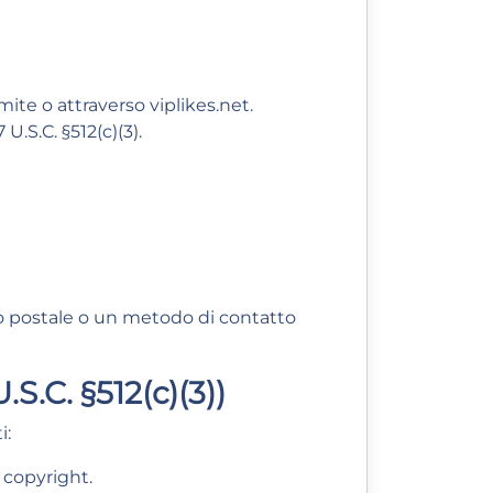
mite o attraverso viplikes.net.
U.S.C. §512(c)(3).
o postale o un metodo di contatto
.C. §512(c)(3))
i:
l copyright.