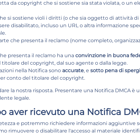
tetta da copyright che si sostiene sia stata violata, o un 
e si sostiene violi i diritti (o che sia oggetto di attività 
ere disabilitato, incluso un URL o altra informazione spec
le.
arte che presenta il reclamo (nome completo, organizzazio
che presenta il reclamo ha una
convinzione in buona fed
titolare del copyright, dal suo agente o dalla legge.
azioni nella Notifica sono
accurate
, e
sotto pena di sperg
er conto del titolare del copyright.
are la nostra risposta. Presentare una Notifica DMCA è un
lente legale.
o aver ricevuto una Notifica D
tezza e potremmo richiedere informazioni aggiuntive s
mo rimuovere o disabilitare l'accesso al materiale identif