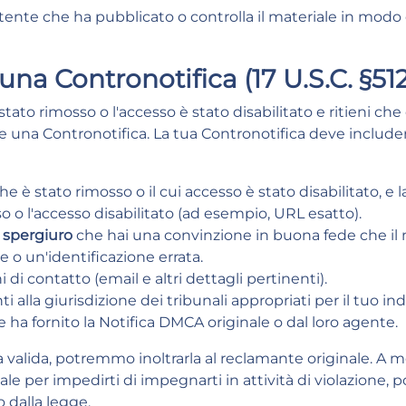
tente che ha pubblicato o controlla il materiale in mod
na Contronotifica (17 U.S.C. §512
tato rimosso o l'accesso è stato disabilitato e ritieni che 
are una Contronotifica. La tua Contronotifica deve include
e è stato rimosso o il cui accesso è stato disabilitato, e l
 o l'accesso disabilitato (ad esempio, URL esatto).
 spergiuro
che hai una convinzione in buona fede che il 
re o un'identificazione errata.
 di contatto (email e altri dettagli pertinenti).
alla giurisdizione dei tribunali appropriati per il tuo indi
ha fornito la Notifica DMCA originale o dal loro agente.
a valida, potremmo inoltrarla al reclamante originale. A 
ale per impedirti di impegnarti in attività di violazione, 
 dalla legge.