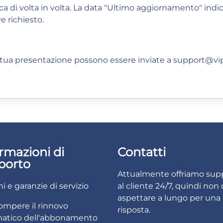
 di volta in volta. La data "Ultimo aggiornamento" indica
e richiesto.
 tua presentazione possono essere inviate a
support@vip
rmazioni di
Contatti
porto
Attualmente offriamo sup
i e garanzie di servizio
al cliente 24/7, quindi non 
aspettare a lungo per una
ompere il rinnovo
risposta.
atico dell'abbonamento