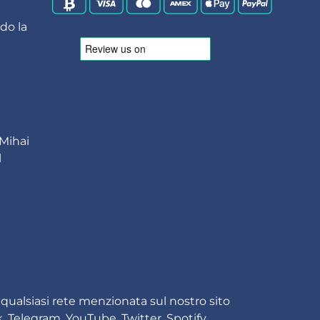
ndo la
 Mihai
l
n qualsiasi rete menzionata sul nostro sito
k, Telegram, YouTube, Twitter, Spotify,