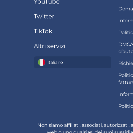
YouTube
Doman
Twitter
Inform
TikTok
Politi
DMCA /
Altri servizi
d’aut
Italiano
Richie
Polit
fattur
Inform
Politi
Non siamo affiliati, associati, autorizzat
web o uno qualsiasi dei suoi sussidiar