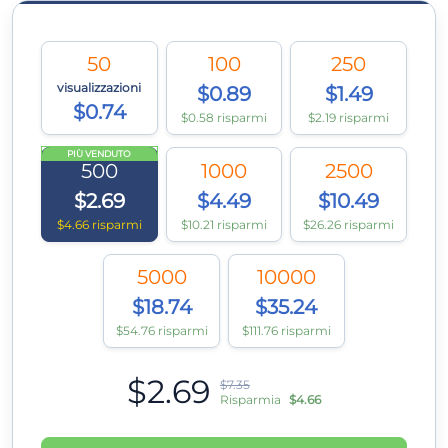
50
100
250
visualizzazioni
$0.89
$1.49
$0.74
$0.58 risparmi
$2.19 risparmi
PIÙ VENDUTO
500
1000
2500
$2.69
$4.49
$10.49
$4.66 risparmi
$10.21 risparmi
$26.26 risparmi
5000
10000
$18.74
$35.24
$54.76 risparmi
$111.76 risparmi
$2.69
$7.35
Risparmia
$4.66