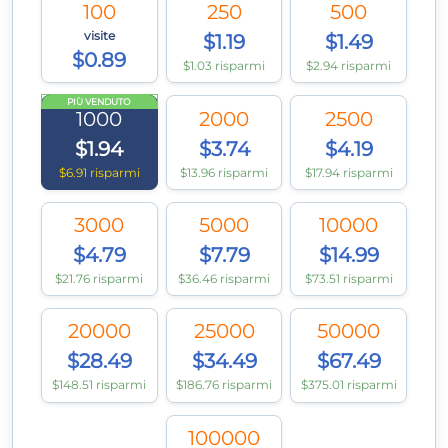
100
250
500
visite
$1.19
$1.49
$0.89
$1.03 risparmi
$2.94 risparmi
PIÙ VENDUTO
1000
2000
2500
$1.94
$3.74
$4.19
$6.91 risparmi
$13.96 risparmi
$17.94 risparmi
3000
5000
10000
$4.79
$7.79
$14.99
$21.76 risparmi
$36.46 risparmi
$73.51 risparmi
20000
25000
50000
$28.49
$34.49
$67.49
$148.51 risparmi
$186.76 risparmi
$375.01 risparmi
100000