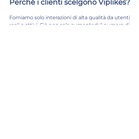
Perché i clienti scelgono Viplikes?
Forniamo solo interazioni di alta qualità da utenti
reali e attivi. Ciò non solo aumenterà il numero di
visite sul tuo account, ma può anche avere un
effetto positivo sulle tue metriche Instagram. Con
noi, puoi dare al tuo contenuto il supporto di cui ha
bisogno e sentirti al sicuro e a tuo agio.
Consegna rapida
I nostri manager iniziano a elaborare il tuo ordine non appena lo