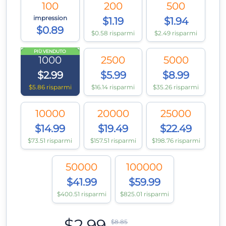
100
200
500
impression
$1.19
$1.94
$0.89
$0.58 risparmi
$2.49 risparmi
PIÙ VENDUTO
1000
2500
5000
$2.99
$5.99
$8.99
$5.86 risparmi
$16.14 risparmi
$35.26 risparmi
10000
20000
25000
$14.99
$19.49
$22.49
$73.51 risparmi
$157.51 risparmi
$198.76 risparmi
50000
100000
$41.99
$59.99
$400.51 risparmi
$825.01 risparmi
$2.99
$8.85