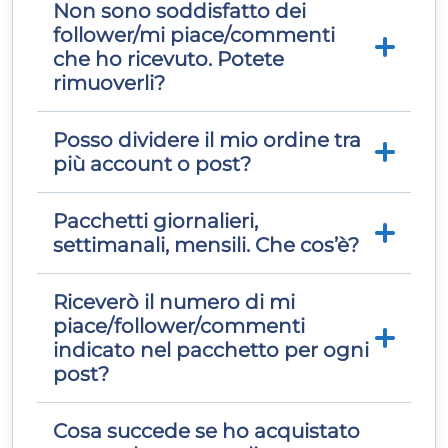
loro interessi, sono sicuro che lo faranno.
Non sono soddisfatto dei
Sì, il tuo profilo deve essere impostato su
follower/mi piace/commenti
pubblico affinché possiamo fornire il
che ho ricevuto. Potete
servizio.
rimuoverli?
Posso dividere il mio ordine tra
Tutti i servizi sono definitivi, non c’è alcun
più account o post?
modo per rimuovere i servizi.
Pacchetti giornalieri,
Sì, nella maggior parte dei casi puoi. Alcuni
settimanali, mensili. Che cos’è?
servizi hanno un numero minimo di
like/visualizzazioni/commenti che
possiamo fornire per post. Ti invitiamo a
Riceverò il numero di mi
Questo è un abbonamento con
contattare il nostro supporto se hai
piace/follower/commenti
promozione completa che verrà rinnovato
bisogno di ulteriori informazioni su un
indicato nel pacchetto per ogni
automaticamente ogni
servizio specifico.
post?
giorno/settimana/mese a seconda del
pacchetto acquistato, fino a cancellazione.
Puoi sempre annullare il tuo
Cosa succede se ho acquistato
No, il numero di like/follower/commenti
abbonamento contattando il nostro team