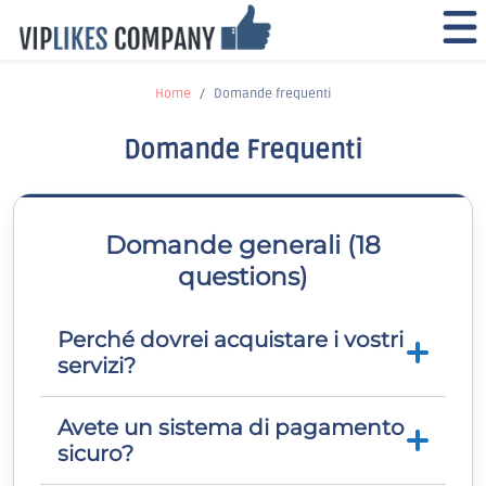
Home
Domande frequenti
Domande Frequenti
Domande generali (18
questions)
Perché dovrei acquistare i vostri
servizi?
Avete un sistema di pagamento
I social media sono diventati una delle
sicuro?
forme di pubblicità in più rapida crescita in
tutto il mondo. Aumentare la tua