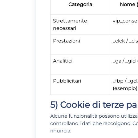
Categoria
Nome (
Strettamente
vip_conse
necessari
Prestazioni
_clck / _c
Analitici
_ga / _gid
Pubblicitari
_fbp / _gc
(esempio)
5) Cookie di terze pa
Alcune funzionalità possono utilizzar
controllano i dati che raccolgono. Co
rinuncia.