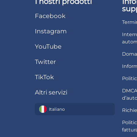
I nostri prodotti
Info
sup
Facebook
Termin
Instagram
Interr
autom
YouTube
Doman
Twitter
Inform
TikTok
Politi
DMCA /
Altri servizi
d’aut
Italiano
Richie
Polit
fattur