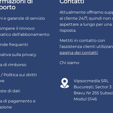
rmazioni di
Contatti
porto
Attualmente offriamo sup
i e garanzie di servizio
al cliente 24/7, quindi non 
aspettare a lungo per una
ompere il rinnovo
risposta.
atico dell'abbonamento
Mettiti in contatto con
de frequenti
l'assistenza clienti utilizza
pagina dei contatti
ativa sulla privacy
Chi siamo
ca di rimborso
 Politica sui diritti
ore
Vipsocmedia SRL
București, Sector 3
ste di dati
Bravu Nr 255 Subso
Modul S146
ica di pagamento e
azione