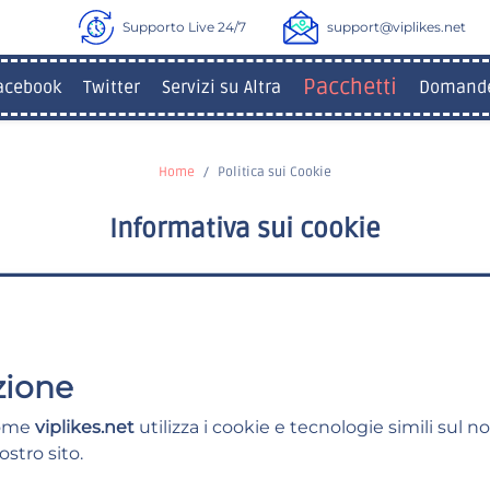
Supporto Live 24/7
support@viplikes.net
Pacchetti
acebook
Twitter
Servizi su Altra
Domande
Home
Politica sui Cookie
Informativa sui cookie
zione
come
viplikes.net
utilizza i cookie e tecnologie simili sul no
ostro sito.