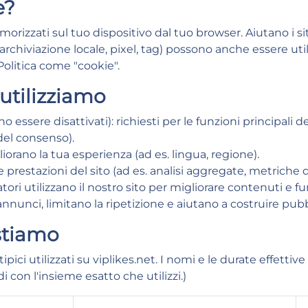
e?
morizzati sul tuo dispositivo dal tuo browser. Aiutano i si
 archiviazione locale, pixel, tag) possono anche essere util
olitica come "cookie".
 utilizziamo
 essere disattivati): richiesti per le funzioni principali de
del consenso).
liorano la tua esperienza (ad es. lingua, regione).
e prestazioni del sito (ad es. analisi aggregate, metriche 
ri utilizzano il nostro sito per migliorare contenuti e fu
nnunci, limitano la ripetizione e aiutano a costruire pubbl
stiamo
pici utilizzati su viplikes.net. I nomi e le durate effettiv
 con l'insieme esatto che utilizzi.)