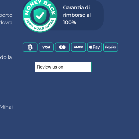
Garanzia di
porto
rimborso al
dovrai
100%
ndo la
 Mihai
l